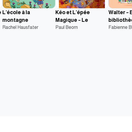
e
L’école à la
Kéo et L’épée
Walter – 
montagne
Magique – Le
biblioth
Rachel Hausfater
dévoreur de magie
Paul Beorn
Fabienne B
نا