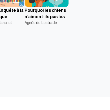
Enquête à la
Pourquoi les chiens
èque
n’aiment-ils pas les
lanchut
Agnès de Lestrade
chats ?
الناشر
ابحث عن كتاب
تواصل مع