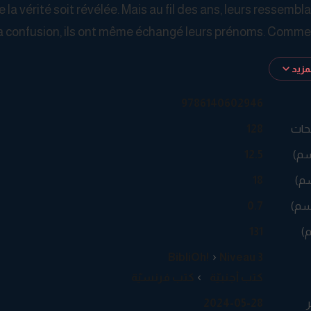
la vérité soit révélée. Mais au fil des ans, leurs ressembl
la confusion, ils ont même échangé leurs prénoms. Commen
زيد
9786140602946
حات
128
سم)
12.5
م)
18
سم)
0.7
م)
131
BibliOh!
Niveau 3
كتب أجنبيّة
كتب فرنسيّة
ر
2024-05-28