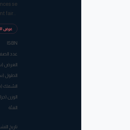
ances se
t faire
عرض الم
ISBN
عدد الصف
العرض (
الطول (س
السُمك (
الوزن (جرا
الفئة
تاريخ النش