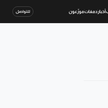
ب
أخبار
دمغات
موزّعون
للتواصل