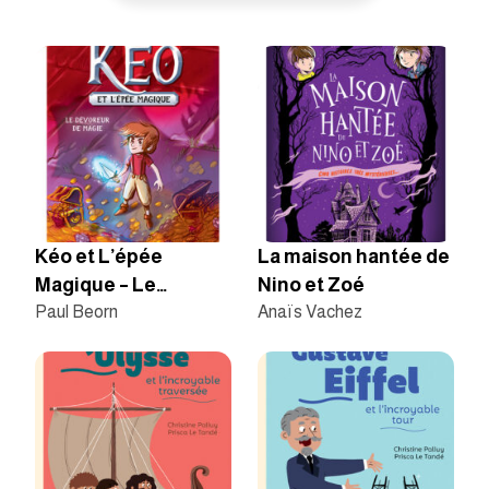
Kéo et L’épée
La maison hantée de
Magique – Le
Nino et Zoé
dévoreur de magie
Paul Beorn
Anaïs Vachez