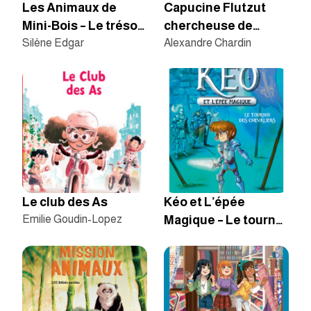
Les Animaux de
Capucine Flutzut
Mini-Bois – Le trésor
chercheuse de
du marais
Silène Edgar
trésor
Alexandre Chardin
Le club des As
Kéo et L’épée
Emilie Goudin-Lopez
Magique – Le tournoi
des chevaliers