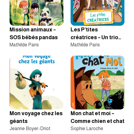
Mission animaux –
Les P’tites
SOS bébés pandas
créatrices – Un trio
Mathilde Paris
de choc
Mathilde Paris
Mon voyage chez les
Mon chat et moi –
géants
Comme chien et chat
Jeanne Boyer-Driot
Sophie Laroche