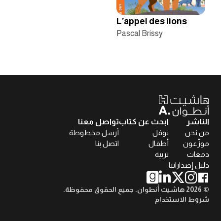
L’appel des lions
Pascal Brissy
الناشر
ابحث عن كتاب
تواصل معنا
من نحن
نوفل
أرسل مخطوطة
موزّعون
أطفال
اتصل بنا
دمغات
تربية
دليل إصداراتنا
© 2026 هاشيت أنطوان. جميع الحقوق محفوظة.
شروط الاستخدام