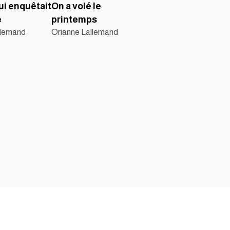
ui enquêtait
On a volé le
e
printemps
llemand
Orianne Lallemand
الناشر
ابحث عن كتاب
تواصل مع
من نحن
نوفل
أرسل مخط