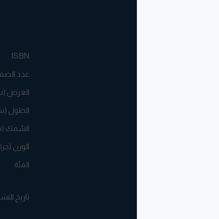
ISBN
عدد الصف
العرض (
الطول (س
السُمك (
الوزن (جرا
الفئة
تاريخ النش