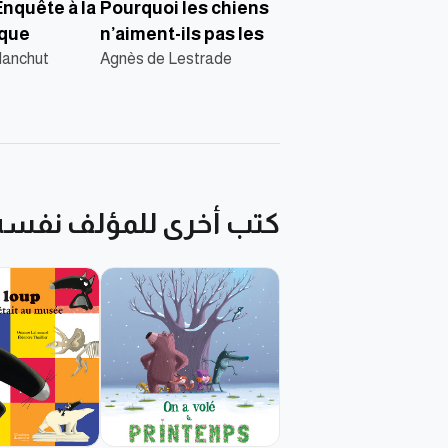
Enquête à la
Pourquoi les chiens
èque
n’aiment-ils pas les
lanchut
Agnès de Lestrade
chats ?
كتب أخرى للمؤلف نفسه