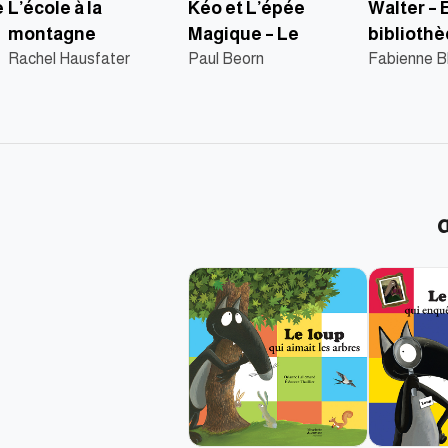
e
L’école à la
Kéo et L’épée
Walter – 
montagne
Magique – Le
biblioth
Rachel Hausfater
dévoreur de magie
Paul Beorn
Fabienne B