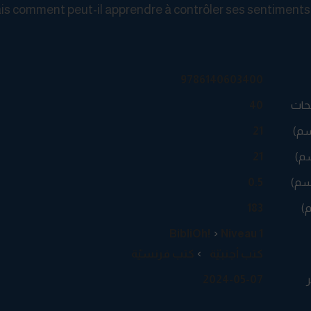
is comment peut-il apprendre à contrôler ses sentiments
9786140603400
حات
40
سم)
21
م)
21
سم)
0.5
م)
183
BibliOh!
Niveau 1
كتب أجنبيّة
كتب فرنسيّة
ر
2024-05-07