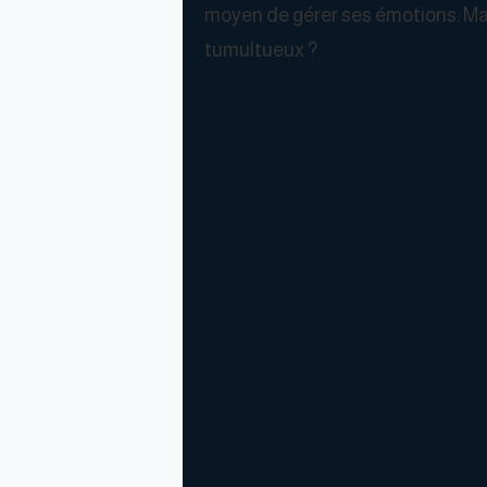
moyen de gérer ses émotions. Ma
tumultueux ?