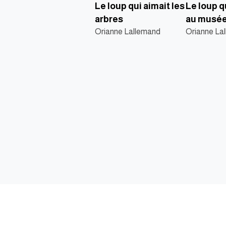
Le loup qui aimait les
Le loup q
arbres
au musé
Orianne Lallemand
Orianne La
نا
وطة