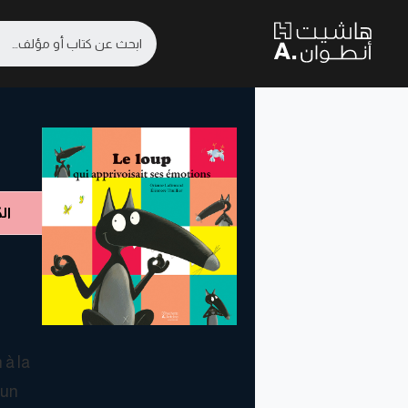
ال
 à la
 un