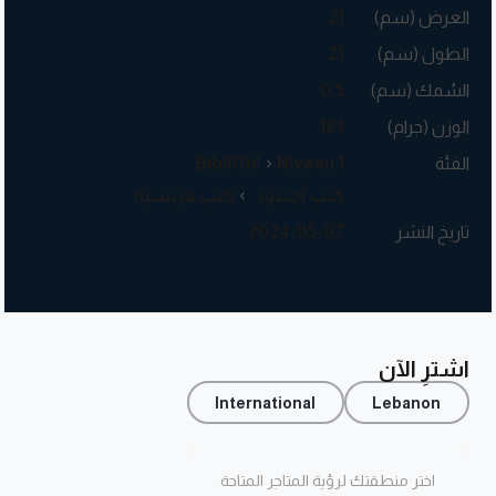
العرض (سم)
21
الطول (سم)
21
السُمك (سم)
0.5
الوزن (جرام)
183
الفئة
Niveau 1
BibliOh!
كتب أجنبيّة
كتب فرنسيّة
تاريخ النشر
2024-05-07
اشترِ الآن
International
Lebanon
اختر منطقتك لرؤية المتاجر المتاحة