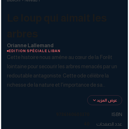
BibliOh!
Niveau 1
Le loup qui aimait les
arbres
Orianne Lallemand
EDITION SPÉCIALE LIBAN
Cette histoire nous amène au cœur de la Forêt
lointaine pour secourir les arbres menacés par un
redoutable antagoniste. Cette ode célèbre la
richesse de la nature et l'importance de sa
préservation, introduisant pour la première fois
عرض المزيد
dans les aventures de Loup un véritable méchant
digne de l'infâme Gargamel !
9786140603370
ISBN
عدد الصفحات
40