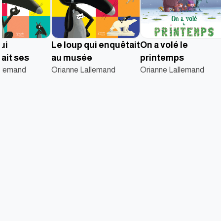
ui
Le loup qui enquêtait
On a volé le
ait ses
au musée
printemps
s
llemand
Orianne Lallemand
Orianne Lallemand