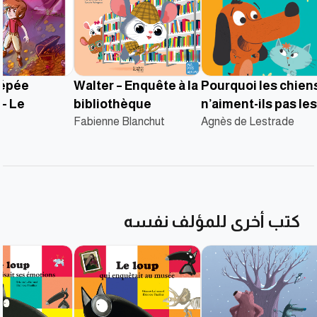
’épée
Walter – Enquête à la
Pourquoi les chien
– Le
bibliothèque
n’aiment-ils pas les
 de magie
Fabienne Blanchut
Agnès de Lestrade
chats ?
كتب أخرى للمؤلف نفسه