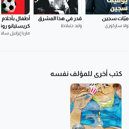
ميّات سجين
قدر في هذا المشرق
أطفال بأحلام ك
ولا ساركوزي
وليد جنبلاط
كريستيانو رونا
ماريا إيزابيل سان
كتب أخرى للمؤلف نفسه