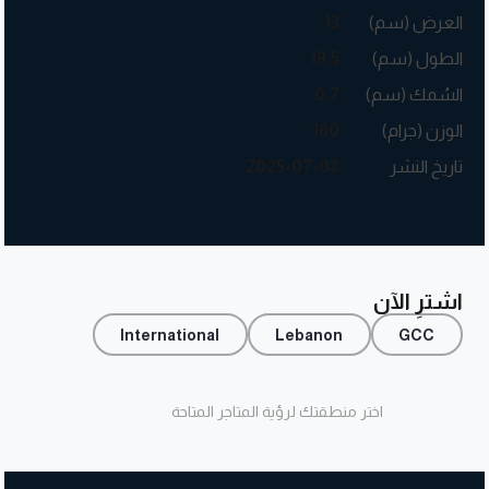
حالاته، وما يجول في أرجاء قلبه وفكره من عواطف
العرض (سم)
13
وانفعالات.
الطول (سم)
19.5
"يوم عاد أبي"، قصّة ولد أبوه مسافر، يملّ الضيوف والزوّار
السُمك (سم)
0.7
الذين يطرقون بابه ويحلّون في داره. يمرض يومًا، ويسمع
الوزن (جرام)
160
من سريره طرقًا على مدخل البيت، ثمّ يتبيّن أن الضيف إنّما
تاريخ النشر
2025-07-08
هو الغائب الذي يرفض الاغتراب مجدّدًا.
اشترِ الآن
International
Lebanon
GCC
اختر منطقتك لرؤية المتاجر المتاحة