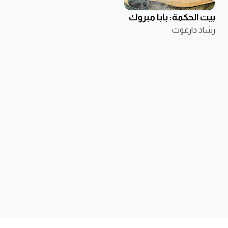
بيت الحكمة: بابا مبروك
رشاد دارغوث