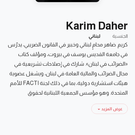
Karim Daher
الجنسية
لبناني
كريم ضاهر محامٍ لبناني وخبير في القانون الضريبي، يدرّس
في جامعة القديس يوسف في بيروت، ومؤلف كتاب
«الضرائب في لبنان». شارك في إصلاحات تشريعية في
مجال الضرائب والمالية العامة في لبنان، ويشغل عضوية
هيئات استشارية دولية، بما في ذلك لجنة FACTI للأمم
المتحدة. وهو مؤسس الجمعية اللبنانية لحقوق
المكلفين بالضرائب (ALDIC)، التي تعمل على تعزيز
عرض المزيد
الشفافية الضريبية واحترام الالتزامات القانونية.