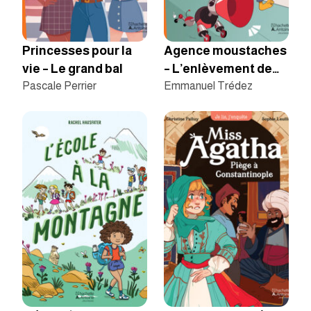
Princesses pour la
Agence moustaches
vie – Le grand bal
– L’enlèvement de
Pascale Perrier
Chamantha
Emmanuel Trédez