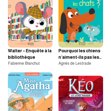
Walter – Enquête à la
Pourquoi les chiens
bibliothèque
n’aiment-ils pas les
Fabienne Blanchut
chats ?
Agnès de Lestrade