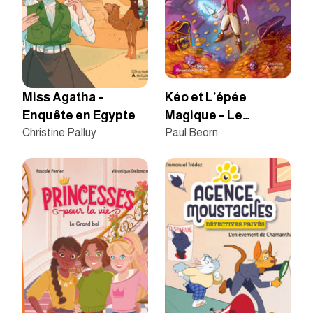
Miss Agatha –
Kéo et L’épée
Enquête en Egypte
Magique – Le
Christine Palluy
dévoreur de magie
Paul Beorn