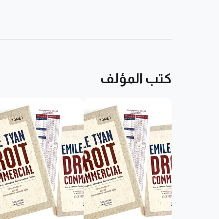
judiciaire, son héritage perdure notamment à
 le Prix Émile Tyan pour la recherche juridique.
كتب المؤلف