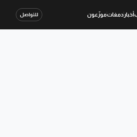
ب
أخبار
دمغات
موزّعون
للتواصل