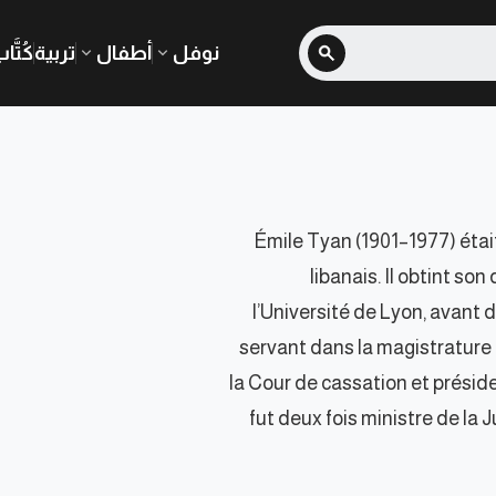
نوفل
أطفال
تربية
كُتَّا
Émile Tyan (1901–1977) était
libanais. Il obtint so
l’Université de Lyon, avant 
servant dans la magistrature 
la Cour de cassation et préside
fut deux fois ministre de la J
musulman, le droit interna
l’enseignement juridiq