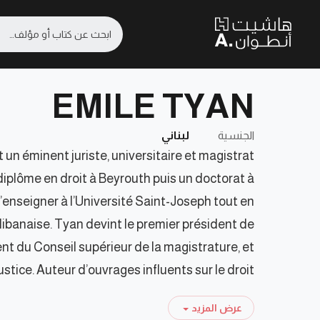
EMILE TYAN
الجنسية
لبناني
 un éminent juriste, universitaire et magistrat
n diplôme en droit à Beyrouth puis un doctorat à
d’enseigner à l’Université Saint-Joseph tout en
libanaise. Tyan devint le premier président de
nt du Conseil supérieur de la magistrature, et
ustice. Auteur d’ouvrages influents sur le droit
tional privé et le droit commercial, il a marqué
عرض المزيد
ue au Liban. Reconnu pour son intégrité et son