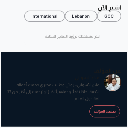
اشترِ الآن
International
Lebanon
GCC
اختر منطقتك لرؤية المتاجر المتاحة
عن المؤلف
علاء ألسواني
علاء الأسواني– روائي وطبيب مصري حققت أعماله
الأدبية نجاحًا نقديًّا وجماهيريًّا كبيرًا وترجمت إلى أكثر من 37
لغة حول العالم .
صفحة المؤلف