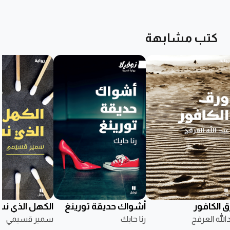
كتب مشابهة
ق الكافور
أشواك حديقة تورينغ
الكهل الذي ن
الله العرفج
رنا حايك
سمير قسيمي