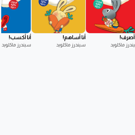
 أصرف!
أنا أساهم!
أنا أكسب!
درز ماكلويد
سيندرز ماكلويد
سيندرز ماكلويد