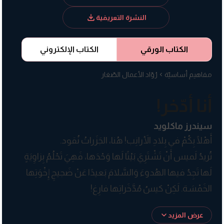
النشرة التعريفية
الكتاب الورقي
الكتاب الإلكتروني
مفاهيم أساسيّة
رُوّاد الأعمال الصّغار
أنا أدّخر!
سيندرز ماكلويد
أَهْلًا بِكُمْ في بِلادِ الأَرانِب! هُنا، الجَزَراتُ نُقود.
تُريدُ لَميس أَنْ تَشْتَرِيَ بَيْتًا لَها وَحْدَها، فَهِيَ تَحْلُمُ بِزاوِيَةٍ
لَها تَجِدُ فيها الهُدوءَ وَالسَّلامَ بَعيدًا عَنْ ضَجيجِ إِخْوَتِها
الخَمْسَة. لَكِنْ كيسُ مُدَّخَراتِها فارِغ!
بِنَصيحَةٍ مِنْ أبيها، أَدْرَكَتْ أَنَّ كُلَّ ما عَلَيْها فَعْلُهُ هُوَ الصَّبْر.
عرض المزيد
هَلْ حَصَلَتْ عَلى ما أَرادَتْهُ؟