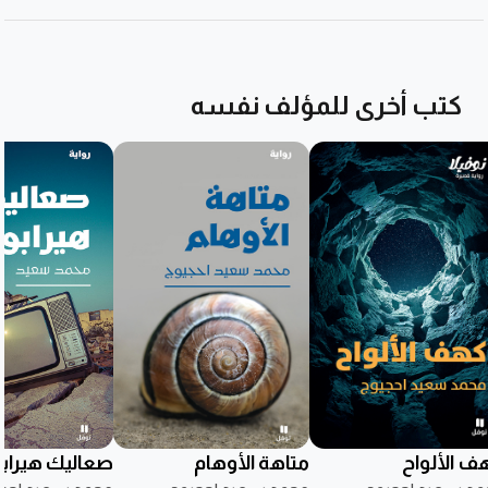
كتب أخرى للمؤلف نفسه
ف الألواح
متاهة الأوهام
صعاليك هيرا