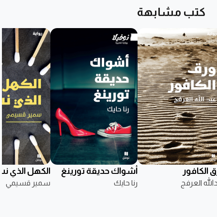
كتب مشابهة
ق الكافور
أشواك حديقة تورينغ
الكهل الذي ن
الله العرفج
رنا حايك
سمير قسيمي