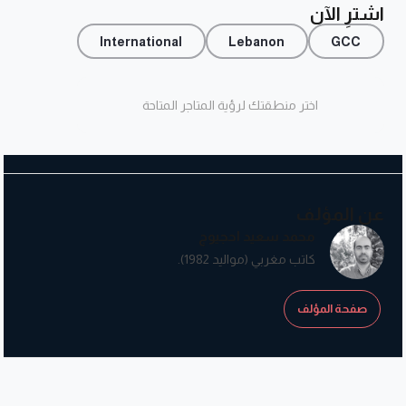
أكثر من مذبح.
اشترِ الآن
International
Lebanon
GCC
اختر منطقتك لرؤية المتاجر المتاحة
عن المؤلف
محمد سعيد احجيوج
كاتب مغربي (مواليد 1982).
صفحة المؤلف