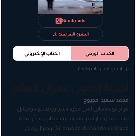
Goodreads
النشرة التعريفية
الكتاب الورقي
الكتاب الإلكتروني
روايات عربية
روايات واقعية
أحجية إدمون عمران المالح
محمد سعيد احجيوج
فرانز غولدشتاين ليس مجرّد ناشر، وإديسيو دو سابل
ليست مجرّد دار نشر. مسيو غولدشتاين يسخّر عمله
وحياته لخدمة القضية، وقضيته تمرّ بوصول إحدى