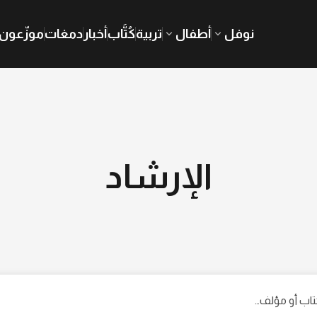
نوفل
أطفال
تربية
كُتَّاب
أخبار
دمغات
موزّعون
الإرشاد