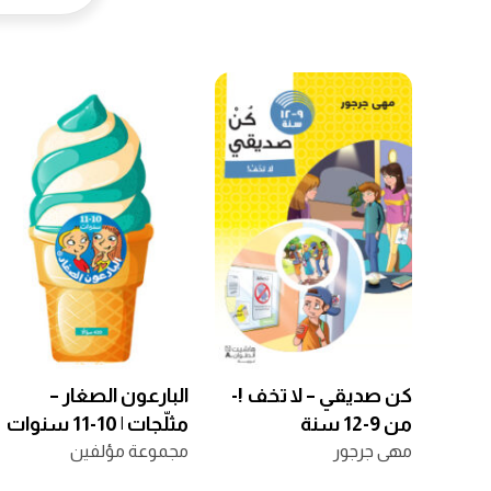
كن صديقي – لا تخف !-
البارعون الصغار –
من 9-12 سنة
مثلّجات | 10-11 سنوات
مهى جرجور
مجموعة مؤلفين