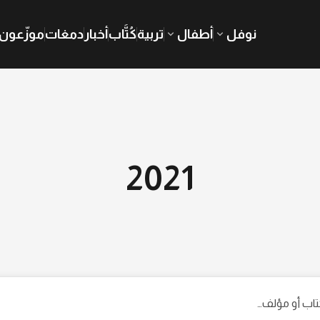
نوفل
أطفال
تربية
كُتَّاب
أخبار
دمغات
موزّعون
2021