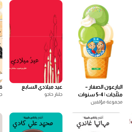
البارعون الصغار –
عيد ميلادي السابع
ق
مثلّجات | 4-5 سنوات
جلنار حاجو
جل
مجموعة مؤلفين