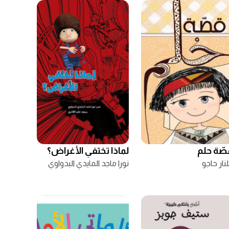
صّة حلم
لماذا تختفي الأغراض؟
نار حاجو
نورا ماجد المايدي البدواوي