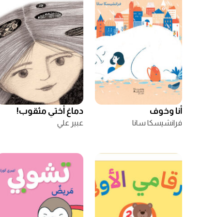
أنا وخوف
دماغ أختي مثقوب!
فرانشيسكا سانا
عبير علي