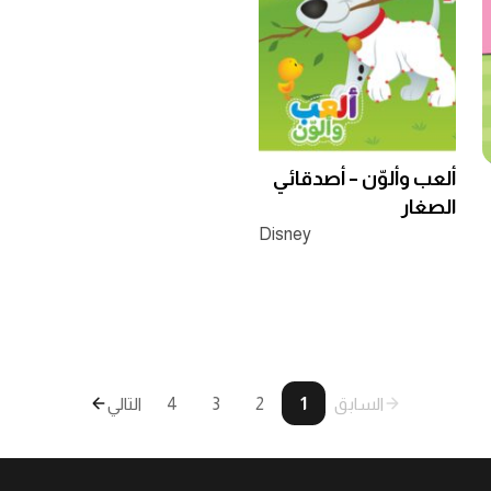
ألعب وألوّن – أصدقائي
الصغار
Disney
السابق
1
2
3
4
التالي