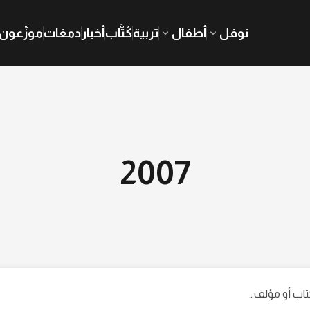
نوفل
أطفال
تربية
كُتَّاب
أخبار
دمغات
موزّعون
2007