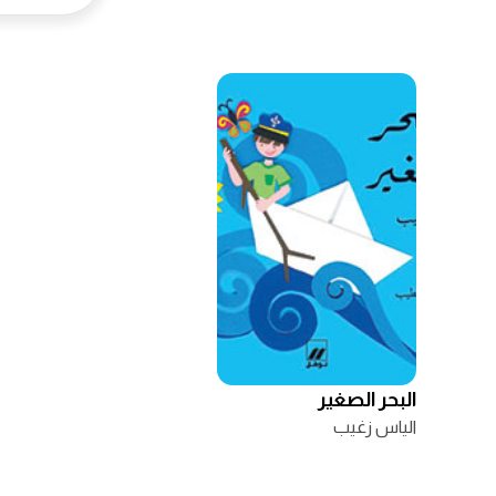
البحر الصغير
الياس زغيب