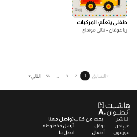
طفلي يتعلّم: المركبات
ريا غوغان - نتالي مونداي
السابق
...
التالي
56
3
2
1
الناشر
ابحث عن كتاب
تواصل معنا
من نحن
نوفل
أرسل مخطوطة
موزّعون
أطفال
اتصل بنا