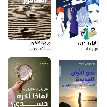
يا ليل يا عين
ورق الكافور
لميا زيادة
عبدالله العرفج