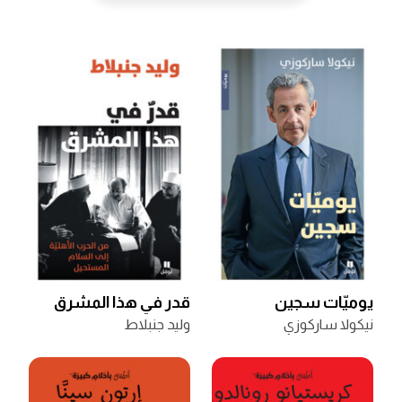
يوميّات سجين
قدر في هذا المشرق
نيكولا ساركوزي
وليد جنبلاط