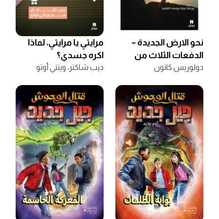
نحو الارض الجديدة –
مرايتي يا مرايتي، لماذا
الدفعات الثلاث من
اكره جسدي؟
المتطوعين
دولوريس كانون
ديب شاكتر
،
ويتني أوتو