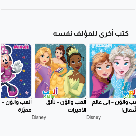
كتب أخرى للمؤلف نفسه
ب وألوّن – إلى عالم
ألعب وألوّن – تألُّق
ألعب وألوّن –
شّمال!
الأميرات
مميّزة
Disney
Disney