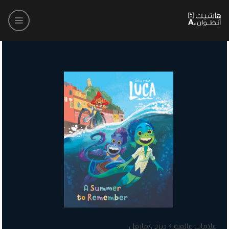
علامات عالمية
ديزني/مارفل