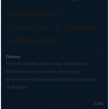
The Sweeties
Collection – A Summer
to Remember
Luca
Disney
From the depths of the ocean, all the way to
Portorosso, join Luca in his amazing jou
ey where he will make new friends and win some
challenges!
9786140600287
ISBN