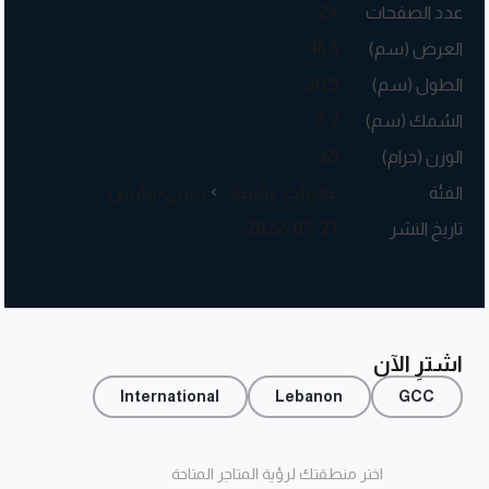
عدد الصفحات
24
العرض (سم)
16.5
الطول (سم)
20.5
السُمك (سم)
0.2
الوزن (جرام)
65
الفئة
علامات عالمية
ديزني/مارفل
تاريخ النشر
2022-07-27
اشترِ الآن
International
Lebanon
GCC
اختر منطقتك لرؤية المتاجر المتاحة