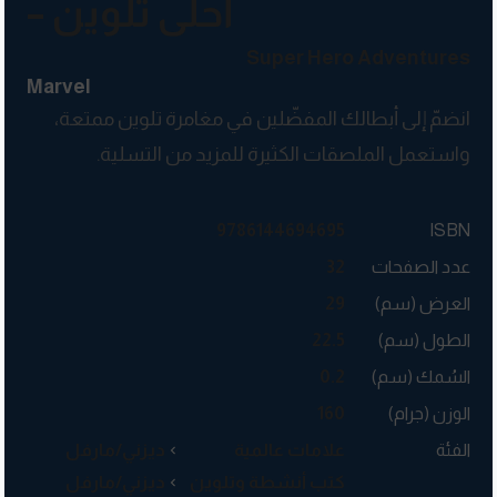
– أحلى تلوين
Super Hero Adventures
Marvel
انضمّ إلى أبطالك المفضّلين في مغامرة تلوين ممتعة،
واستعمل الملصقات الكثيرة للمزيد من التسلية.
9786144694695
ISBN
عدد الصفحات
32
العرض (سم)
29
الطول (سم)
22.5
السُمك (سم)
0.2
الوزن (جرام)
160
الفئة
علامات عالمية
ديزني/مارفل
كتب أنشطة وتلوين
ديزني/مارفل