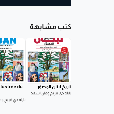
كتب مشابهة
تاريخ لبنان المصوّر
illustrée du
نايله دي فريج وماريا سعد
نايله دي فريج و