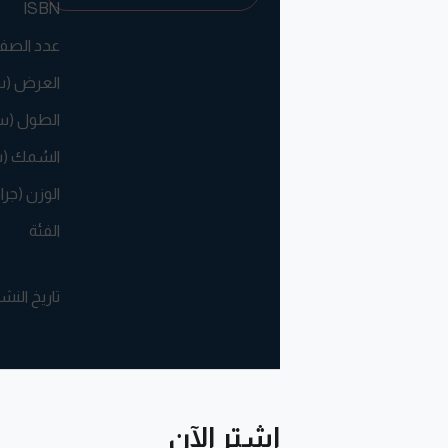
ISBN
عدد الصف
العرض (
الطول (س
السُمك (
الوزن (جرا
الفئة
تاريخ النش
اشترِ الآن