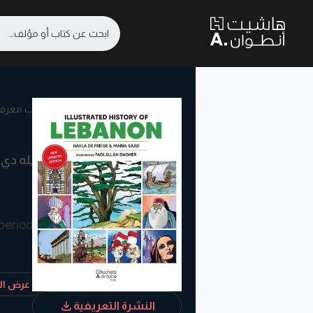
كتب معرفيّة
نايله دي
 period
عرض الم
humor
النشرة التعريفية