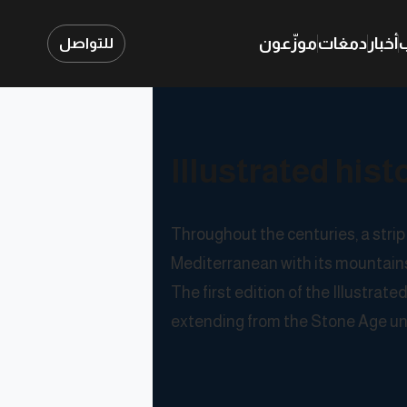
ب
أخبار
دمغات
موزّعون
للتواصل
Illustrated his
Throughout the centuries, a strip
Mediterranean with its mountains
The first edition of the Illustrat
extending from the Stone Age unti
This new edition continues the sto
narrative that reframes landmark 