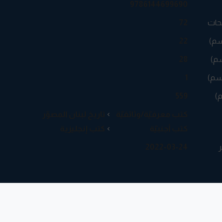
9786144699690
حات
72
سم)
22
م)
28
سم)
1
م)
559
كتب معرفيّة/وثائقيّة
تاريخ لبنان المصوّر
كتب أجنبيّة
كتب إنجليزية
ر
2022-03-24