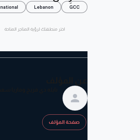
rnational
Lebanon
GCC
اختر منطقتك لرؤية المتاجر المتاحة
عن المؤلف
نايله دي فريج وماريا سعد
صفحة المؤلف