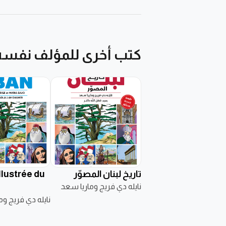
كتب أخرى للمؤلف نفسه
تاريخ لبنان المصوّر
illustrée du
نايله دي فريج وماريا سعد
نايله دي فريج و