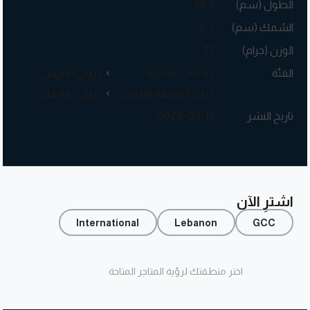
الطول (سم)
26.8
السُمك (سم)
0.2
الوزن (جرام)
77
الفئة
علامات عالمية
ديزني/مارفل
كتب أنشطة وتلوين
ديزني/مارفل
تاريخ النشر
2020-09-18
اشترِ الآن
International
Lebanon
GCC
اختر منطقتك لرؤية المتاجر المتاحة