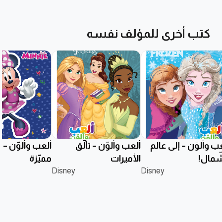
كتب أخرى للمؤلف نفسه
ب وألوّن – إلى عالم
ألعب وألوّن – تألُّق
ألعب وألوّن –
شّمال!
الأميرات
مميّزة
Disney
Disney