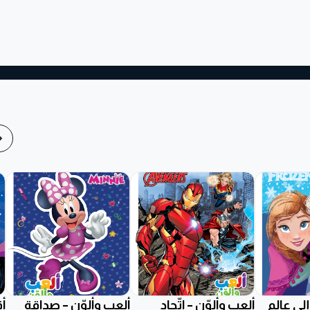
إلى عالم
ألعب وألوّن – اتّحاد
ألعب وألوّن – صداقة
أق