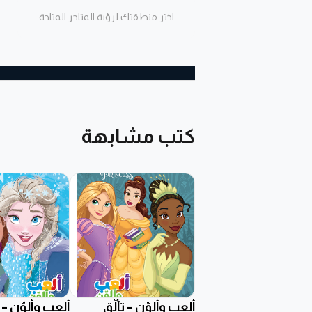
اختر منطقتك لرؤية المتاجر المتاحة
كتب مشابهة
ألعب وألوّن – تألُّق
ألعب وألوّن – 