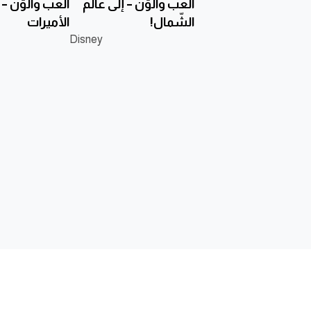
ألعب وألوّن – إلى عالم
ألعب وألوّن – تأ
الشّمال!
الأميرات
Disney
الناشر
ابحث عن كتاب
تواصل مع
من نحن
نوفل
أرسل مخط