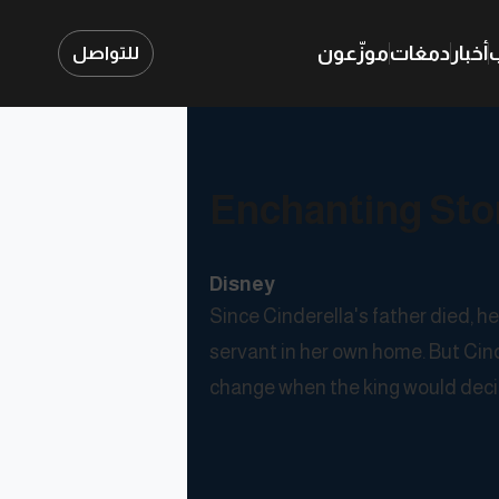
ب
أخبار
دمغات
موزّعون
للتواصل
Enchanting Stor
Disney
Since Cinderella's father died, h
servant in her own home. But Cind
change when the king would decide