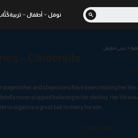
نوفل
أطفال
تربية
كُتَّا
مية
ديزني/مارفل
ies – Cinderella
Cin
er stepmother and stepsisters have been treating her like 
erella never stopped believing in her destiny. Her life wou
 to organize a great ball to marry his son…
9789953267173