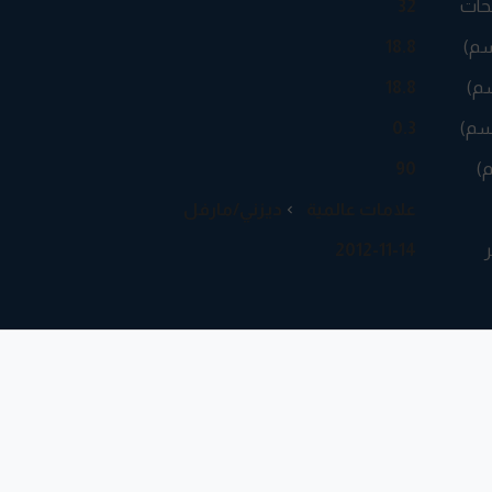
حات
32
سم)
18.8
م)
18.8
سم)
0.3
م)
90
علامات عالمية
ديزني/مارفل
ر
2012-11-14