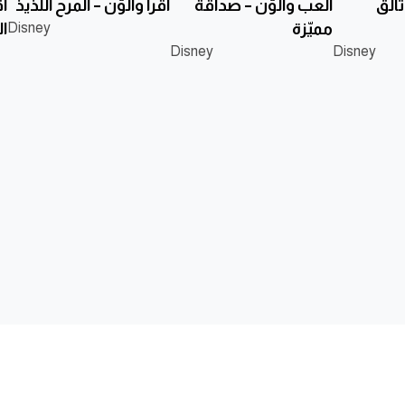
لُّق
ألعب وألوّن – صداقة
أقرأ وألوّن – المرح اللذيذ
أ
مميّزة
Disney
ال
Disney
Disney
نا
وطة