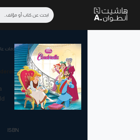
علامات عال
derella
a
ld
ISBN