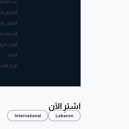
عدد الصف
العرض (
الطول (س
السُمك (
الوزن (جرا
الفئة
تاريخ النش
اشترِ الآن
International
Lebanon