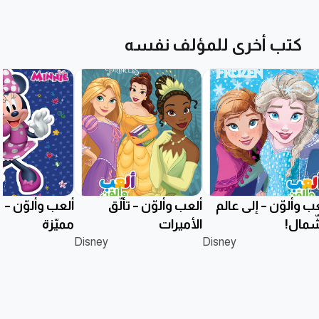
كتب أخرى للمؤلف نفسه
ب وألوّن – إلى عالم
ألعب وألوّن – تألُّق
ألعب وألوّن –
شّمال!
الأميرات
مميّزة
Disney
Disney