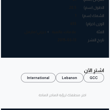
الطول (سم)
28.5
السُمك (سم)
1
الوزن (جرام)
655
الفئة
علامات عالمية
ديزني/مارفل
تاريخ النشر
2015-03-13
اشترِ الآن
International
Lebanon
GCC
اختر منطقتك لرؤية المتاجر المتاحة