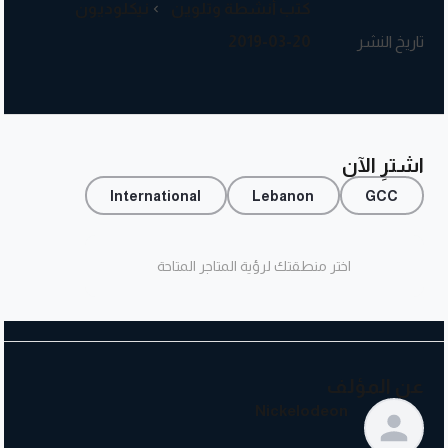
كتب أنشطة وتلوين
نيكلوديون
تاريخ النشر
2019-03-20
اشترِ الآن
International
Lebanon
GCC
اختر منطقتك لرؤية المتاجر المتاحة
عن المؤلف
Nickelodeon