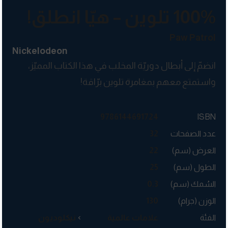
100% تلوين – هيّا انطلق!
Paw Patrol
Nickelodeon
انضمّ إلى أبطال دوريّة المخلب في هذا الكتاب المميّز،
واستمتع معهم بمغامرة تلوين برّاقة!
9786144691724
ISBN
عدد الصفحات
32
العرض (سم)
22
الطول (سم)
25
السُمك (سم)
0.3
الوزن (جرام)
130
الفئة
علامات عالمية
نيكلوديون