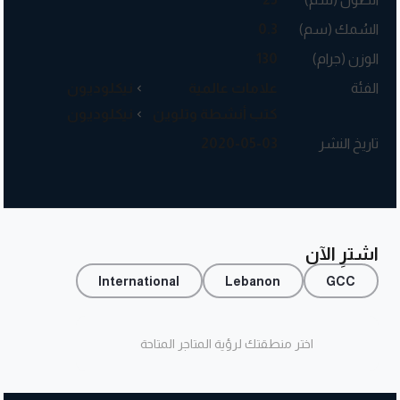
السُمك (سم)
0.3
الوزن (جرام)
130
الفئة
علامات عالمية
نيكلوديون
كتب أنشطة وتلوين
نيكلوديون
تاريخ النشر
2020-05-03
اشترِ الآن
International
Lebanon
GCC
اختر منطقتك لرؤية المتاجر المتاحة