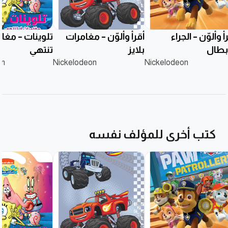
أ وألوّن – الجراء
أقرأ وألوّن – مغامرات
تلوينات – مغام
أبطال
بلايز
تنتهي
on
Nickelodeon
Nickelodeon
كتب أخرى للمؤلف نفسه