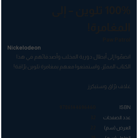
100% تلوين – إلى
المغامرة!
Paw Patrol
Nickelodeon
انضمّوا إلى أبطال دورية المخلب وأصدقائهم في هذا
الكتاب المميّز، واستمتعوا معهم بمغامرة تلوين برّاقة!
غلاف برّاق وستيكرز
9786144696460
ISBN
عدد الصفحات
32
العرض (سم)
22
الطول (سم)
25