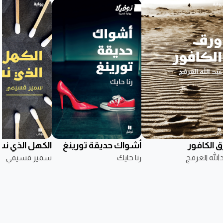
ق الكافور
أشواك حديقة تورينغ
الكهل الذي ن
الله العرفج
رنا حايك
سمير قسيمي