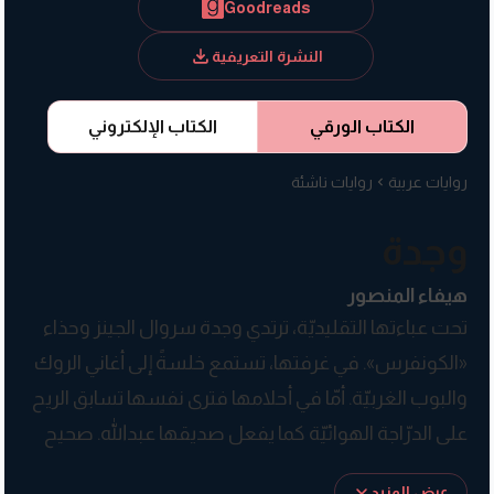
Goodreads
النشرة التعريفية
الكتاب الورقي
الكتاب الإلكتروني
روايات عربية
روايات ناشئة
وجدة
هيفاء المنصور
تحت عباءتها التقليديّة، ترتدي وجدة سروال الجينز وحذاء
«الكونفرس». في غرفتها، تستمع خلسةً إلى أغاني الروك
والبوب الغربيّة. أمّا في أحلامها فترى نفسها تسابق الريح
على الدرّاجة الهوائيّة كما يفعل صديقها عبدالله. صحيح
أنّ هذا الحلم صعب المنال، لأنَّ ركوب الدرّاجات غير
عرض المزيد