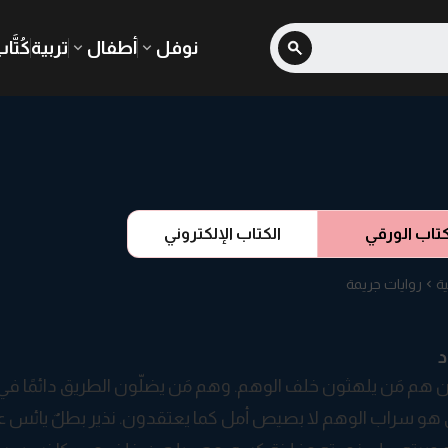
نوفل
أطفال
تربية
كُتَّا
كتاب الورقي
الكتاب الإلكتروني
ية
روايات جريمة
د
 هم مَن يلهثون خلف الوهم. وهم مَن يضلّون الطريق دائمًا في 
ق هو سراب الوهم لا بصيص أمل كما يعتقدون. نذير بطلٌ يائس