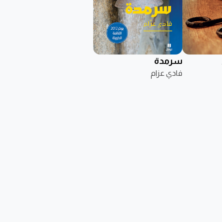
سرمدة
فادي عزام