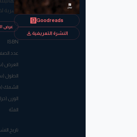
طمأنينته
بشرية لا
اهتمامه 
Goodreads
عرض الم
بهم أمرا
النشرة التعريفية
ISBN
عدد الصف
العرض (
الطول (س
السُمك (
الوزن (جرا
الفئة
تاريخ النش