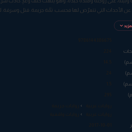
 وبيته، على زوجته وفلذة كبده، وهو يلهث خلف وعدٍ كاذب سرع
 عن الأحداث التي تتعرّض لها فحسب. ثمّة جريمة. قتل وسرقة. لكن
بالاسترسال في عالَم المؤلّف. عالمٌ منسيّ، في قرية نائية، ي
زيد
ض القاع.
9786144386675
حات
224
سم)
14.5
م)
24
سم)
1.5
م)
295
روايات عربية
روايات جريمة
روايات عربية
روايات واقعية
ر
2017-10-01