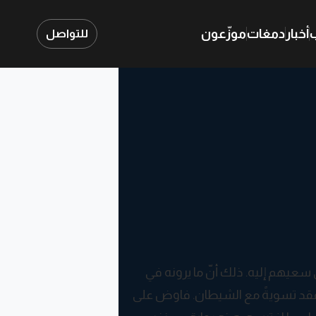
ب
أخبار
دمغات
موزّعون
للتواصل
سعيهم إليه. ذلك أنّ ما يرونه في
 عقد تسويةً مع الشيطان. فاوض على