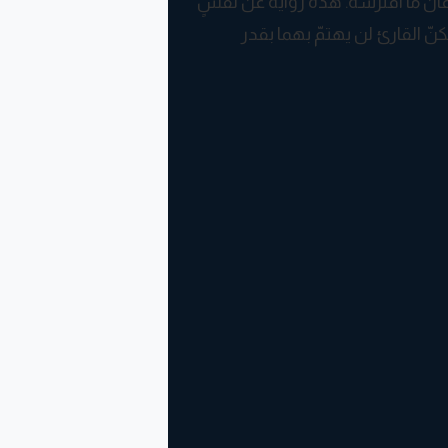
ان ما افترسه. هذه رواية عن نفسٍ
ّ القارئ لن يهتمّ بهما بقدر
سكنها بشر هامشيّون ومهمّشون تفتك