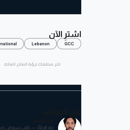
اشترِ الآن
rnational
Lebanon
GCC
اختر منطقتك لرؤية المتاجر المتاحة
عن المؤلف
إياد الجلاد
إياد الجلّاد — كاتب سوداني (مواليد 