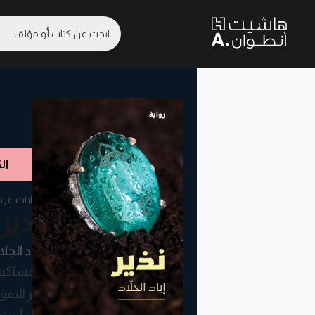
ال
روايات عرب
نذير
إياد الجلا
المساكين
آخر النف