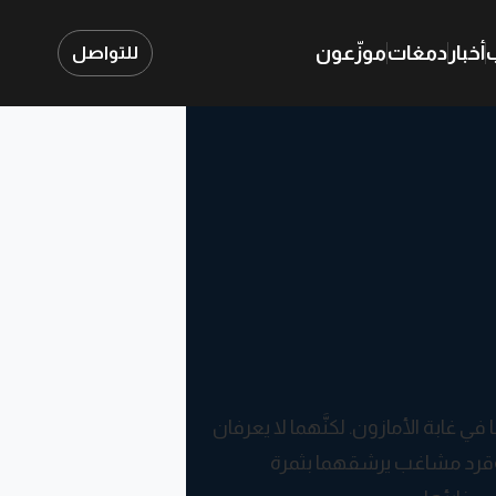
ب
أخبار
دمغات
موزّعون
للتواصل
في غابة الأمازون. لكنَّهما لا يعرفان
ما، وقرد مشاغب يرشقهما بثمرة