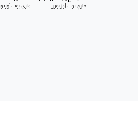
ماري بوب أوزبورن
ماري بوب أوزبو
الناشر
ابحث عن كتاب
تواصل مع
من نحن
نوفل
أرسل مخط
موزّعون
أطفال
اتصل بنا
دمغات
تربية