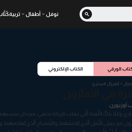
نوفل
أطفال
تربية
كُتَّا
كتاب الورقي
الكتاب الإلكتروني
خيال
العرزال السحري
رة في الأمازون
 أوزبورن
ي وعُلا فكَّ اللَّعنة الَّتي جعلت مُرجانة تختفي، فيجدان نفسيهما 
ون غير جيش النَّمل الَّذي يُلاحقهما، والتِّمساح الَّذي يُهاجمه