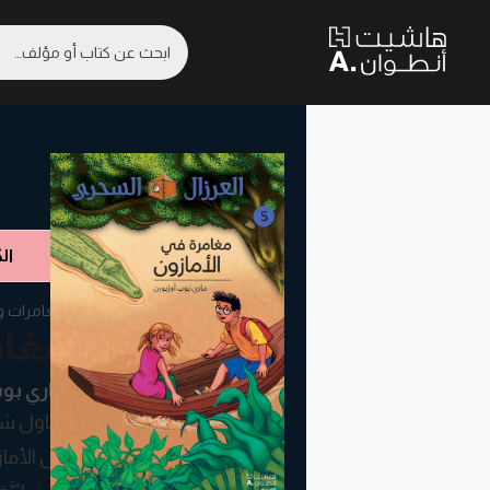
ال
مغامرات و
مغام
ماري بوب
يحاول شاد
عن الأماز