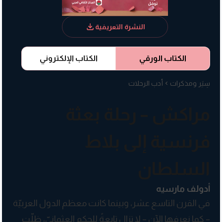
النشرة التعريفية
الكتاب الورقي
الكتاب الإلكتروني
سِيَر ومذكرات
أدب الرحلات
مراكش – رحلة بعثة
فرنسية إلى بلاط
السلطان
أدولف مارسيه
في القرن التاسع عشر، وبينما كانت معظم الدول العربيّة
– كما نعرفها الآن – لا تزال تابعةً للحكم العثمانيّ، ظلّت