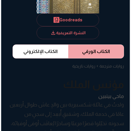
Goodreads
النشرة التعريفية
الكتاب الورقي
الكتاب الإلكتروني
روايات مترجمة
روايات تاريخية
مؤنس الملك
ماحي بينبين
ولدتُ في عائلة شكسبيرية بين والدٍ عاش طوال أربعين
عامًا في خدمة الملك، وشقيقٍ أُبعِد إلى سجنٍ من
سجونه. تخيّلوا قصرًا مرعبًا وساحرًا يُعاقَب أوفى أوفيائه،