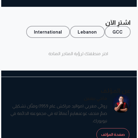
اشترِ الآن
International
Lebanon
GCC
اختر منطقتك لرؤية المتاجر المتاحة
عن المؤلف
ماحي بينبين
روائي مغربي (مواليد مراكش عام 1959) وفنّان تشكيلي
ضمّ متحف غوغنهايم أعمالًا له في مجموعته الدائمة في
نيويورك.
صفحة المؤلف