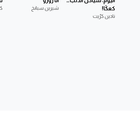
اليوم، سيأكل الذّئب…
أنا زوزو
لم
كعكًا!
شيرين سبانخ
كا
نادين كرّيت
نا
وطة