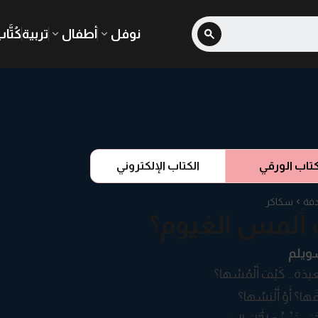
نوفل
أطفال
تربية
كُتَّا
كتاب الورقي
الكتاب الإلكتروني
فة
سكاكر
ألمس الغيوم؟
ويلم
عيدَة… كَيْفَ أَلْمُسُها؟
قَها؟ أَوْ أَلْبَسُها؟