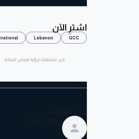
اشترِ الآن
rnational
Lebanon
GCC
اختر منطقتك لرؤية المتاجر المتاحة
عن المؤلف
أروى السويلم