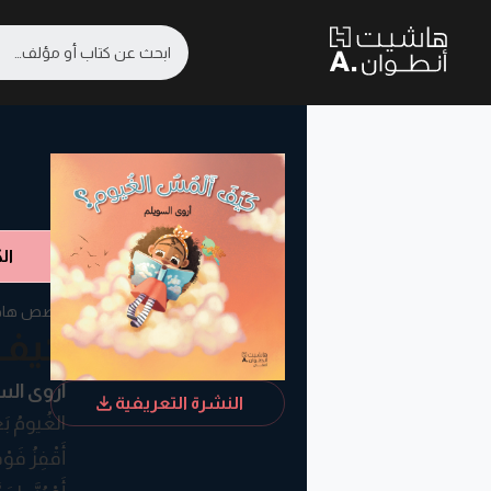
ال
قصص هاد
كيف 
أروى الس
النشرة التعريفية
الغُيومُ بَ
أَقْفِزُ فَوْ