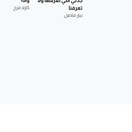
جدّتي التي نعرفها ولا
وأنا؟
تعرفنا
كارلا فرح
بيار فاضل
الناشر
ابحث عن كتاب
تواصل مع
من نحن
نوفل
أرسل مخط