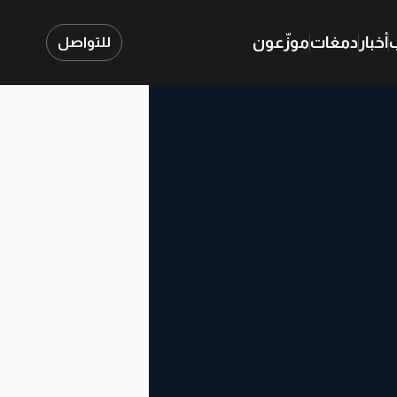
ب
أخبار
دمغات
موزّعون
للتواصل