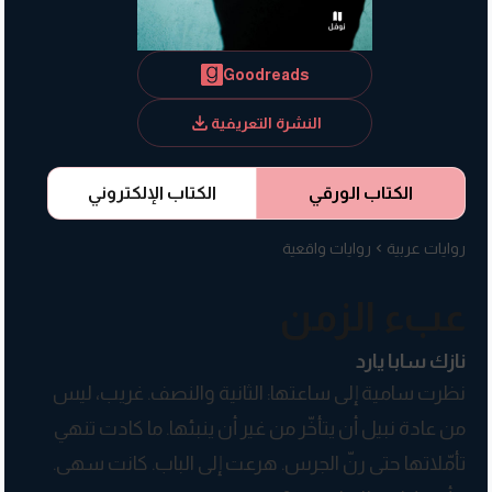
Goodreads
النشرة التعريفية
الكتاب الورقي
الكتاب الإلكتروني
روايات عربية
روايات واقعية
عبء الزمن
نازك سابا يارد
نظرت سامية إلى ساعتها: الثانية والنصف. غريب، ليس
من عادة نبيل أن يتأخّر من غير أن ينبئها. ما كادت تنهي
تأمّلاتها حتى رنّ الجرس. هرعت إلى الباب. كانت سهى.