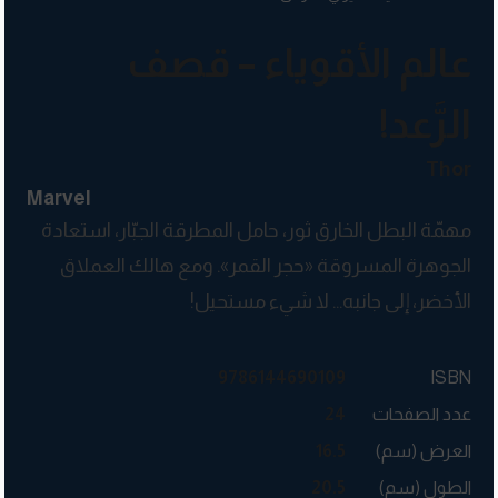
عالم الأقوياء – قصف
الرَّعد!
Thor
Marvel
مهمّة البطل الخارق ثور، حامل المطرقة الجبّار، استعادة
الجوهرة المسروقة «حجر القمر». ومع هالك العملاق
الأخضر، إلى جانبه… لا شيء مستحيل!
9786144690109
ISBN
عدد الصفحات
24
العرض (سم)
16.5
الطول (سم)
20.5