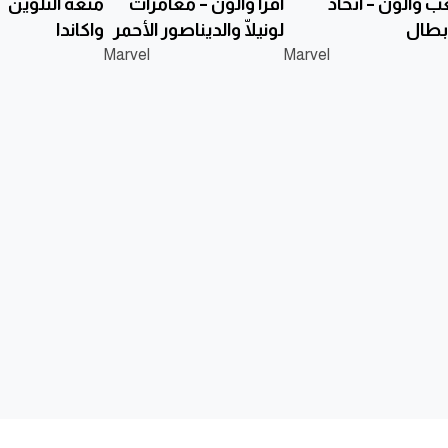
ب وألوّن – اتّحاد
أقرأ وألوّن – مغامرات
متعة التلوين –
أبطال
لونيلّا والديناصور الأحمر
واكاندا
Marvel
Marvel