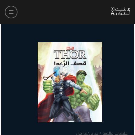
علامات عالمية
ديزني/مارفل