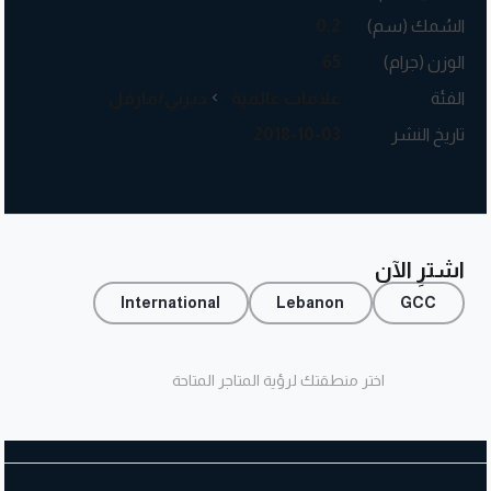
السُمك (سم)
0.2
الوزن (جرام)
65
الفئة
علامات عالمية
ديزني/مارفل
تاريخ النشر
2018-10-03
اشترِ الآن
International
Lebanon
GCC
اختر منطقتك لرؤية المتاجر المتاحة