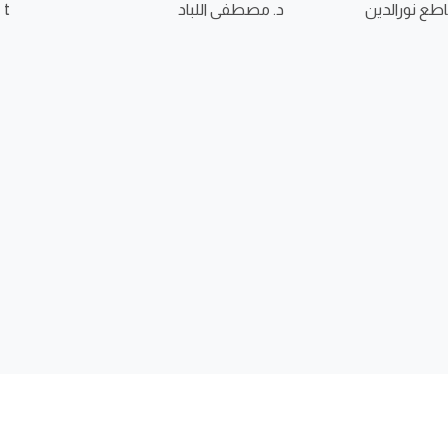
سياسة
ع نورالدين
2013)
د. مصطفى اللباد
at