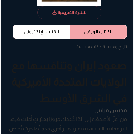
النشرة التعريفية
الكتاب الورقي
الكتاب الإلكتروني
تاريخ وسياسة
كتب سياسية
صعود إيران وتنافسها مع
الولايات المتحدة الأميركية
في الشرق الأوسط
محسن ميلاني
من أعزّ الأصدقاء إلى ألدّ الأعداء، مرورًا بفتراتٍ أملَت فيها
البراغماتية السياسية تقاربًا ما، وأخرى حكَمَتْها حربٌ تُخاض