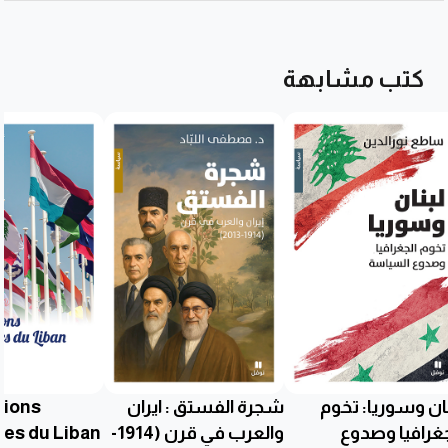
كتب مشابهة
نان وسوريا: تخوم
شجرة الفستق : ايران
tions
جغرافيا وصدوع
والعرب في قرن (1914-
res du Liban