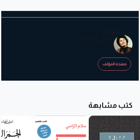
عن المؤلف
املي نصر الله
صفحة المؤلف
كتب مشابهة