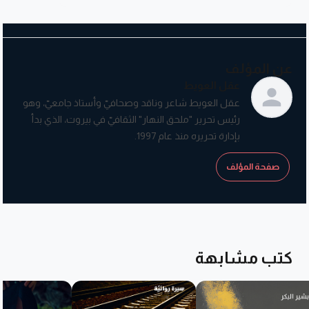
عن المؤلف
عقل العويط
عقل العويط شاعر وناقد وصحافيّ وأستاذ جامعيّ، وهو
رئيس تحرير "ملحق النهار" الثقافيّ في بيروت، الذي بدأ
بإدارة تحريره منذ عام 1997.
صفحة المؤلف
كتب مشابهة