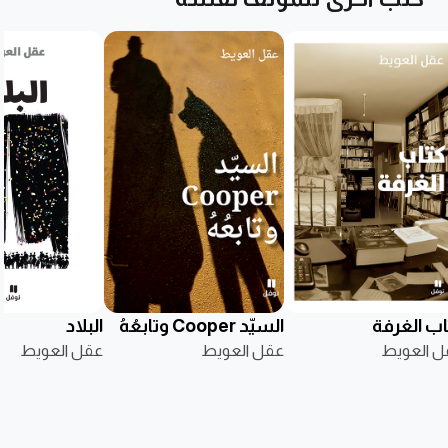
اب الغرفة
السيّد Cooper وتابعُهُ
البلاد
ل العويط
عقل العويط
عقل العويط