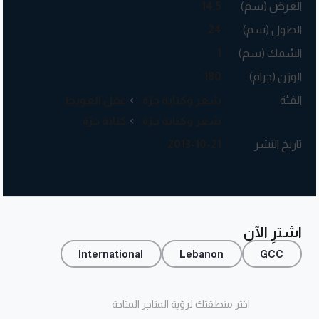
العرض (سم)
14.5
الطول (سم)
24
السُمك (سم)
1
الوزن (جرام)
180
الفئة
شعر وكتابة حرّة
عقل العويط
شعر وكتابة حرّة
كتابة حرّة
تاريخ النشر
2013-10-21
اشترِ الآن
International
Lebanon
GCC
اختر منطقتك لرؤية المتاجر المتاحة