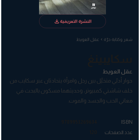
النشرة التعريفية
شعر وكتابة حرّة
عقل العويط
سكايبينغ
عقل العويط
حوار أدبّي متخيَّل بين رجل وامرأة يتحادثان عبر سكايب من
خلف شاشتي كمبيوتر، وحديثهما مسكون بالبحث في
معاني الحب والجسد والموت.
9789953269634
ISBN
عدد الصفحات
120