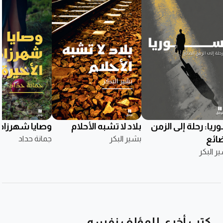
يا: رحلة إلى الزمن
بلاد لا تشبه الأحلام
وصايا شهرزاد ا
ضائع
بشير البكر
جمانة حداد
ر البكر
كتب أخرى للمؤلف نفسه