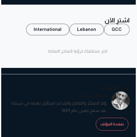
اشترِ الآن
International
Lebanon
GCC
اختر منطقتك لرؤية المتاجر المتاحة
عن المؤلف
ميخائيل نعيمة
وُلدَ المفكّر والقاصّ والشاعر ميخائيل نعيمه في بسكنتا
عند سفح صنين عام 1889.
صفحة المؤلف