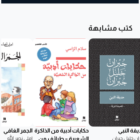
كتب مشابهة
يقة النبي
حكايات أدبية من الذاكرة
الجمر الغافي
ان خليل جبران
الشعبية – طرائف من
املي نصر الله