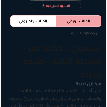
النشرة التعريفية
الكتاب الورقي
الكتاب الإلكتروني
سِيَر ومذكرات
سيرة
سبعون … حكاية عمر –
المرحلة الثانية – طبعة
جديدة
ميخائيل نعيمة
ليس أحبّ إلى قلوب القرّاء عامةً من مسيرة الأدباء
والعظماء. وليس أحبّ إلى قلب القارىء العربيّ، خصوصًا
من مسيرة كتّابه المشهورين، وأدبائه النابهين، وأعلام