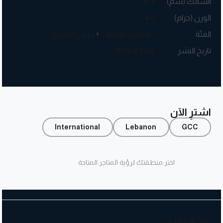
السُمك (سم)
0.3
الوزن (جرام)
40
الفئة
علامات عالمية
ديزني/مارفل
تاريخ النشر
2013-02-06
اشترِ الآن
International
Lebanon
GCC
اختر منطقتك لرؤية المتاجر المتاحة
عن المؤلف