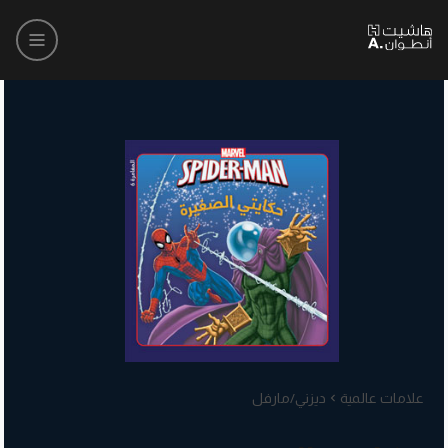
علامات عالمية
ديزني/مارفل