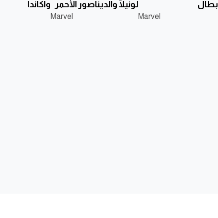
أبطال
لونيلّا والديناصور الأحمر
واكاندا
Marvel
Marvel