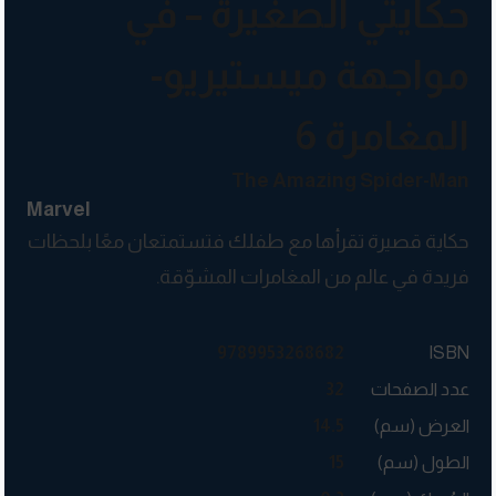
حكايتي الصغيرة – في
مواجهة ميستيريو-
المغامرة 6
The Amazing Spider-Man
Marvel
حكاية قصيرة تقرأها مع طفلك فتستمتعان معًا بلحظات
فريدة في عالم من المغامرات المشوّقة.
9789953268682
ISBN
عدد الصفحات
32
العرض (سم)
14.5
الطول (سم)
15