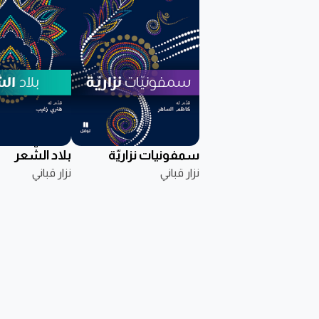
سمفونيات نزاريّة
بلاد الشّعر
نزار قباني
نزار قباني