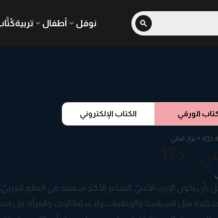
نوفل
أطفال
تربية
كُتَّا
كتاب الورقي
الكتاب الإلكتروني
 حرّة
نزار قباني
 – 173
ي
 بأن يكون الإرث الأدبيّ للشاعر الأكثر شعبية في العالم العربيّ، 
ختلفة مثل السياسة والوطنيات ولا سيّما الحبّ والمرأة، من مس