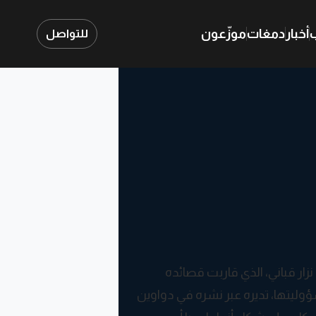
ب
أخبار
دمغات
موزّعون
للتواصل
نزار قباني، الذي قاربت قصائده
ؤوليتها، تديره عبر نشره في دواوين