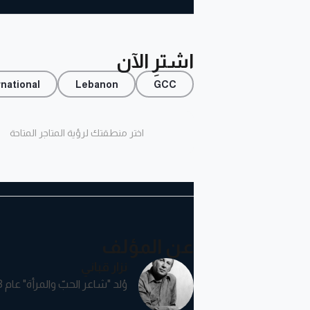
اشترِ الآن
rnational
Lebanon
GCC
اختر منطقتك لرؤية المتاجر المتاحة
عن المؤلف
نزار قباني
وُلد "شاعر الحبّ والمرأة" عام 1923 في أسرة دمشقيّة عريقة.