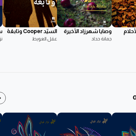
أحلام
وصايا شهرزاد الأخيرة
السيّد Cooper وتابعُهُ
س
جمانة حداد
عقل العويط
نز