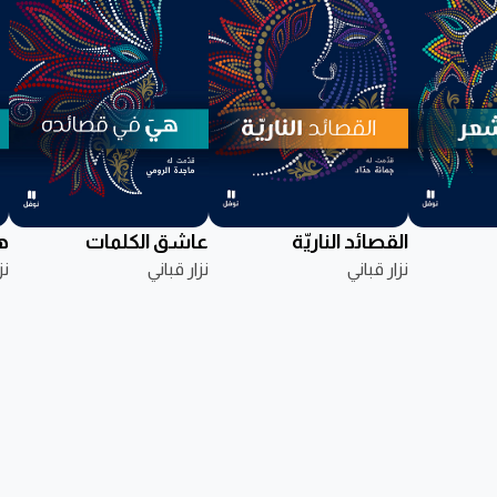
القصائد الناريّة
عاشق الكلمات
ه
نزار قباني
نزار قباني
نز