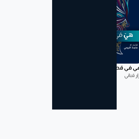
ي في قصائده
لاشيء الا العشق
نار الثورة
ار قباني
نزار قباني
نزار قباني