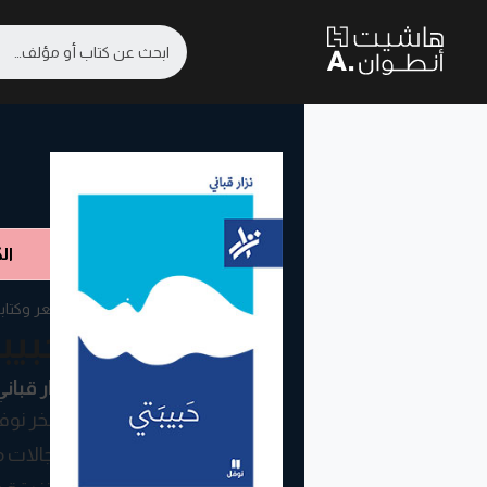
ال
شعر وكتابة
حبيبتي
نزار قبان
تفخر نوفل
مجالات م