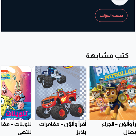
صفحة المؤلف
كتب مشابهة
أ وألوّن – الجراء
أقرأ وألوّن – مغامرات
تلوينات – مغام
أبطال
بلايز
تنتهي