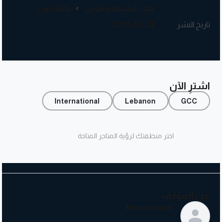
كتب أنشطة وتلوين
نيكلوديون
تاريخ النشر
2019-03-20
اشترِ الآن
International
Lebanon
GCC
اختر منطقتك لرؤية المتاجر المتاحة
عن المؤلف
Nickelodeon