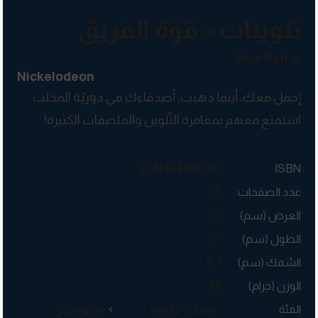
تلوينات – قوّة الفريق
Paw Patrol
Nickelodeon
إحمل معك، أينما ذهبت، أصدقاءك في دوريّة المخلب.
استمتع معهم بمغامرة التّلوين والملصقات الكثيرة!
9786144691700
ISBN
عدد الصفحات
16
العرض (سم)
23
الطول (سم)
27
السُمك (سم)
0.1
الوزن (جرام)
92
الفئة
علامات عالمية
نيكلوديون