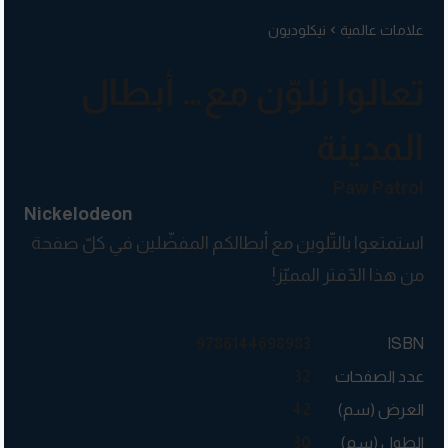
علامات عالمية
نيكلوديون
تعالوا نلوّن مع… أبطال
المدينة
Paw Patrol
Nickelodeon
استمتعوا بالتّلوين مع أبطالكم المفضّلين في كلّ صفحة
من هذا الدّفتر المميّز!
9786144698983
ISBN
عدد الصفحات
32
العرض (سم)
42
الطول (سم)
30