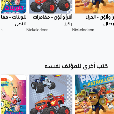
أ وألوّن – الجراء
أقرأ وألوّن – مغامرات
تلوينات – مغام
أبطال
بلايز
تنتهي
on
Nickelodeon
Nickelodeon
كتب أخرى للمؤلف نفسه