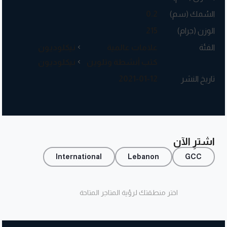
السُمك (سم)
0.2
الوزن (جرام)
215
الفئة
علامات عالمية
نيكلوديون
كتب أنشطة وتلوين
نيكلوديون
تاريخ النشر
2021-01-12
اشترِ الآن
International
Lebanon
GCC
اختر منطقتك لرؤية المتاجر المتاحة