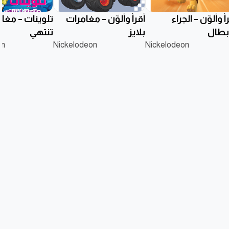
أ وألوّن – الجراء
أقرأ وألوّن – مغامرات
تلوينات – مغام
أبطال
بلايز
تنتهي
on
Nickelodeon
Nickelodeon