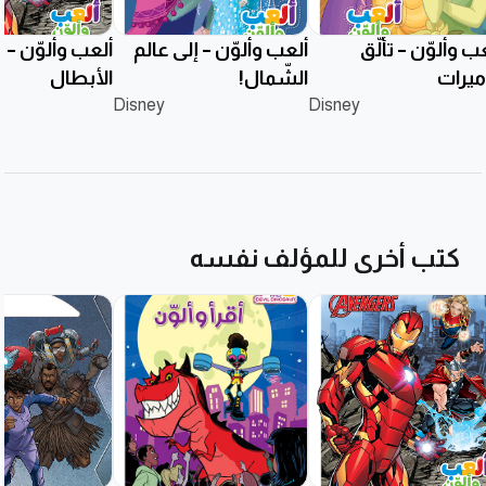
ب وألوّن – تألُّق
ألعب وألوّن – إلى عالم
ألعب وألوّن – ات
ميرات
الشّمال!
الأبطال
Disney
Disney
كتب أخرى للمؤلف نفسه