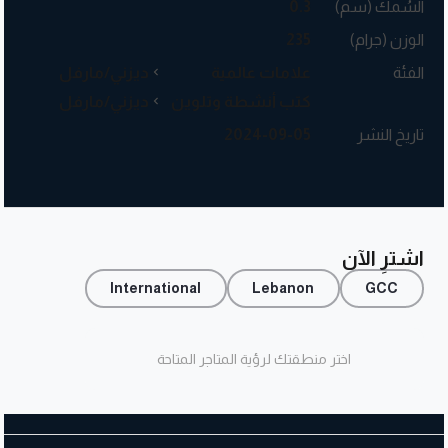
السُمك (سم)
0.3
الوزن (جرام)
235
الفئة
علامات عالمية
ديزني/مارفل
كتب أنشطة وتلوين
ديزني/مارفل
تاريخ النشر
2024-09-05
اشترِ الآن
International
Lebanon
GCC
اختر منطقتك لرؤية المتاجر المتاحة