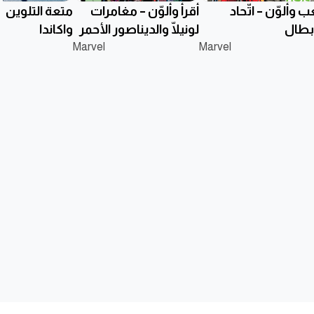
ب وألوّن – اتّحاد
أقرأ وألوّن – مغامرات
متعة التلوين –
أبطال
لونيلّا والديناصور الأحمر
واكاندا
Marvel
Marvel