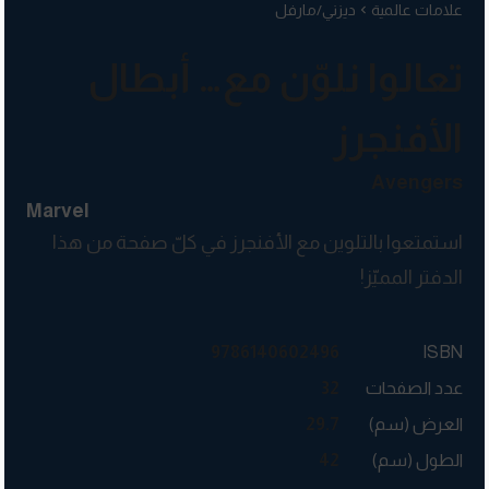
علامات عالمية
ديزني/مارفل
تعالوا نلوّن مع… أبطال
الأفنجرز
Avengers
Marvel
استمتعوا بالتلوين مع الأفنجرز في كلّ صفحة من هذا
الدفتر المميّز!
9786140602496
ISBN
عدد الصفحات
32
العرض (سم)
29.7
الطول (سم)
42