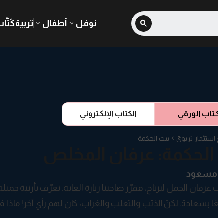
نوفل
أطفال
تربية
كُتَّا
كتاب الورقي
الكتاب الإلكتروني
تثمار تربويّ
بيت الحكمة
الحكمة: عرفان المخلص
 مسعود
عرفان الجمل ليرتاح، فقرّر صاحبنا زيارة الغابة. تعرّف بأرنبة جم
ا بسعادة. لكنّ الذئب والثعلب والغراب، كان لهم رأي آخر! ماذا ف