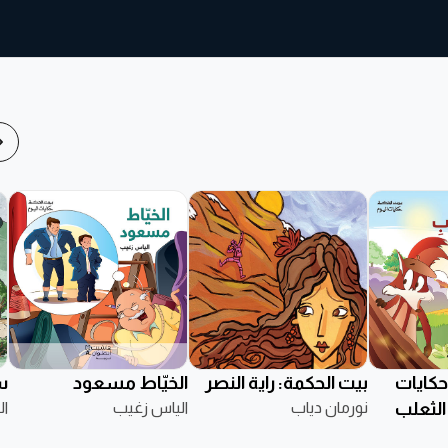
حكايات
بيت الحكمة: راية النصر
الخيّاط مسعود
س
الثعلب
نورمان دياب
الياس زغيب
ال