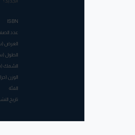
الجديد؟
ISBN
عدد الصف
العرض (
الطول (س
السُمك (
الوزن (جرا
الفئة
تاريخ النش