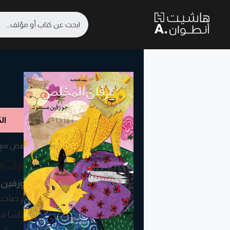
ال
قصص مع اس
بيت 
جوزفين
نام صاحب 
وعاشا معً