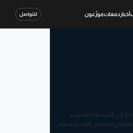
ب
أخبار
دمغات
موزّعون
للتواصل
يلة، ثمّ لقي الأسد ملك الوحوش،
علوا لزرع الفتنة بين الأسد وصديقه