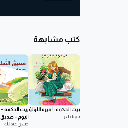
كتب مشابهة
بيت الحكمة : أميرة اللؤلؤ
بيت الحكمة – 
ميرنا داغر
اليوم – صديق 
حسن عبدالله