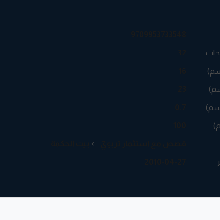
9789953733548
حات
32
سم)
16
م)
23
سم)
0.7
م)
100
قصص مع استثمار تربويّ
بيت الحكمة
ر
2010-04-27