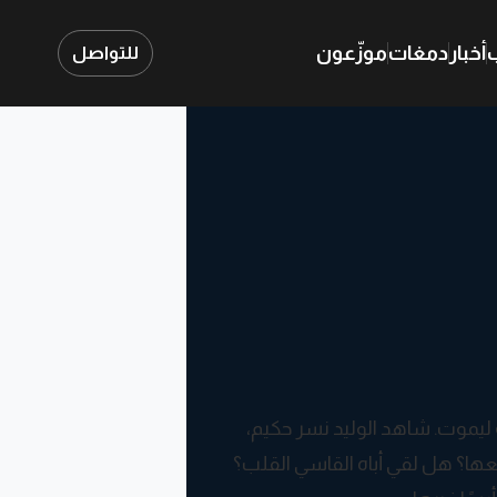
ب
أخبار
دمغات
موزّعون
للتواصل
 ليموت. شاهد الوليد نسر حكيم،
عها؟ هل لقي أباه القاسي القلب؟