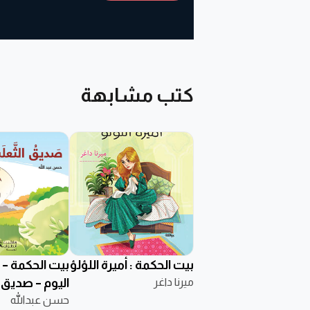
كتب مشابهة
بيت الحكمة : أميرة اللؤلؤ
بيت الحكمة – 
ميرنا داغر
اليوم – صديق 
حسن عبدالله