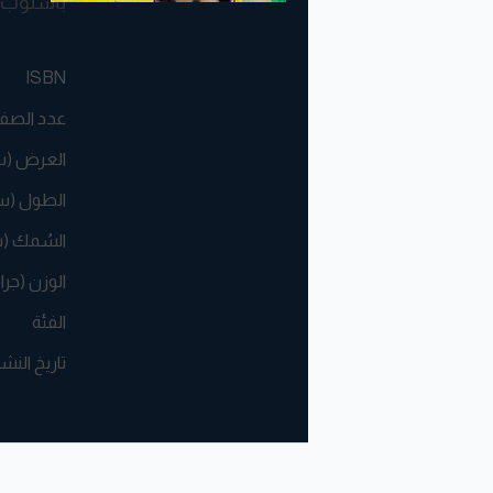
بأسلوب ل
ISBN
عدد الصف
العرض (
الطول (س
السُمك (
الوزن (جرا
الفئة
تاريخ النش