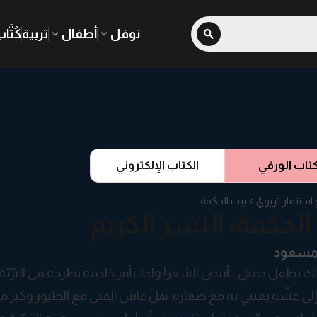
نوفل
أطفال
تربية
كُتَّا
كتاب الورقي
الكتاب الإلكتروني
تثمار تربويّ
بيت الحكمة
الحكمة: النسر الكريم
 مسعود
لك بطفل جميل… أبيض الشعر! ولذا، يأمر خادمه بطرحه في البرّيّة
إلى عشّه يعتني به مع صغاره. هل عاش الفتى مع الطيور وكبر م