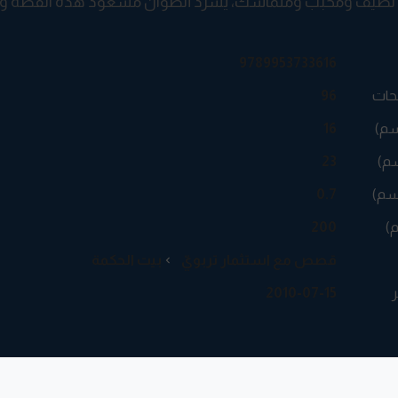
طيف ومحبّب ومتماسك، يسرد أنطوان مسعود هذه القصّة وأربع
9789953733616
حات
96
سم)
16
م)
23
سم)
0.7
م)
200
قصص مع استثمار تربويّ
بيت الحكمة
ر
2010-07-15