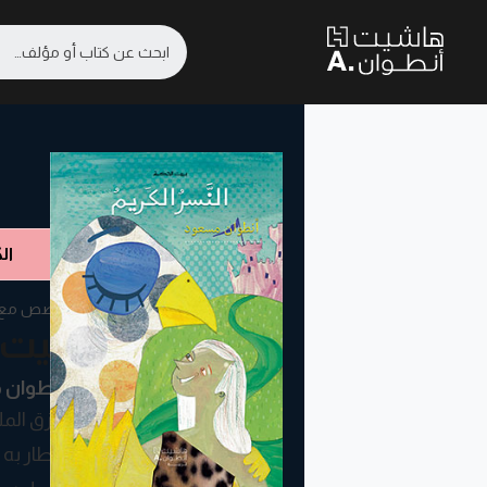
ال
قصص مع اس
بيت 
انطوان
يرزق الم
فطار به 