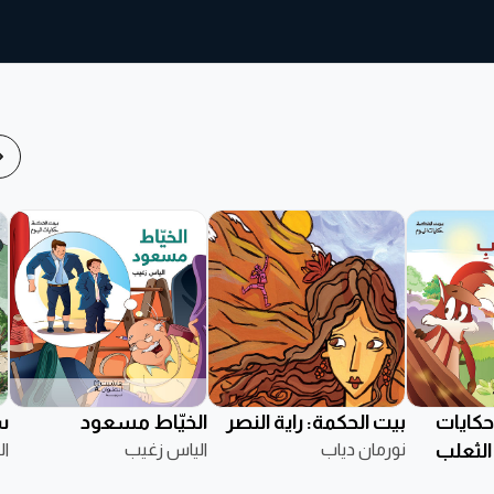
حكايات
بيت الحكمة: راية النصر
الخيّاط مسعود
س
الثعلب
نورمان دياب
الياس زغيب
ال