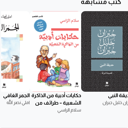
كتب مشابهة
يقة النبي
حكايات أدبية من الذاكرة
الجمر الغافي
ان خليل جبران
الشعبية – طرائف من
املي نصر الله
سلام الراسي
تراثنا لطلاب اليوم