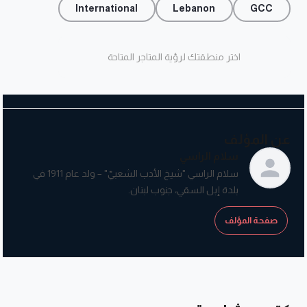
International
Lebanon
GCC
اختر منطقتك لرؤية المتاجر المتاحة
عن المؤلف
سلام الراسي
سلام الراسي "شيخ الأدب الشعبيّ" – ولد عام 1911 في
بلدة إبل السقي، جنوب لبنان.
صفحة المؤلف