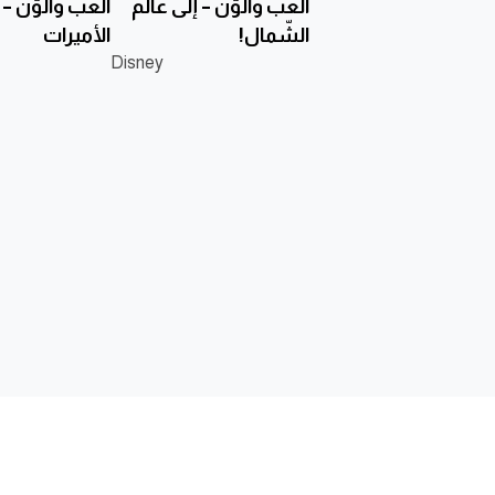
ألعب وألوّن – إلى عالم
ألعب وألوّن – تأ
الشّمال!
الأميرات
Disney
الناشر
ابحث عن كتاب
تواصل مع
من نحن
نوفل
أرسل مخط