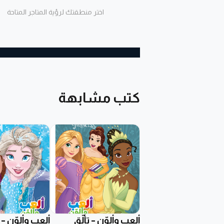
اختر منطقتك لرؤية المتاجر المتاحة
كتب مشابهة
ألعب وألوّن – تألُّق
ألعب وألوّن – 