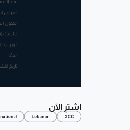
عدد الصف
العرض (
الطول (س
السُمك (
الوزن (جرا
الفئة
تاريخ النش
اشترِ الآن
rnational
Lebanon
GCC