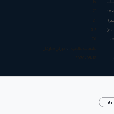
حات
16
سم)
21
م)
21
سم)
0.2
م)
70
علامات عالمية
ديزني/مارفل
ر
2020-09-18
Inte