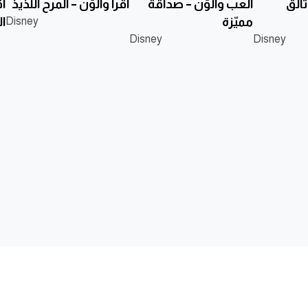
لُّق
ألعب وألوّن – صداقة
أقرأ وألوّن – المرح اللذيذ
أ
مميّزة
Disney
ال
Disney
Disney
نا
وطة