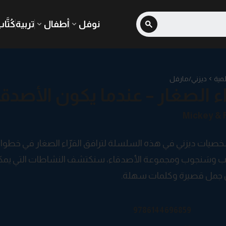
نوفل
أطفال
تربية
كُتَّا
مية
ديزني/مارفل
اء الصغار – عندما يكون الأصدقاء
Mickey & 
صيات ديزني في هذه السلسلة لترافق القرّاء الصغار في خطواتهم 
ب وسَنجوب ومجموعة الأصدقاء، سنكتشف النشاطات التي يمكن 
 جمل قصيرة وكلمات سهلة.
9786144696859