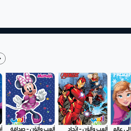
إلى عالم
ألعب وألوّن – اتّحاد
ألعب وألوّن – صداقة
أق