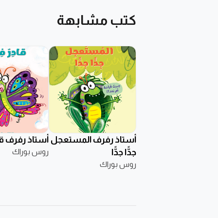
كتب مشابهة
أستاذ رفرف المستعجل
أستاذ رفرف قاد
جدًّا جدًّا
روس بوراك
روس بوراك