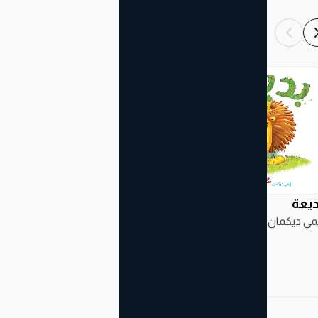
ديعة
حلّق عاليًا
أصغى الأرنب
مي ديكمان
كوري دورفلد
كوري دورفلد