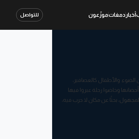
ب
أخبار
دمغات
موزّعون
للتواصل
عن الضوء. والأطفال كالعصافير،
أحضانها وخاضوا رحلة عبروا فيها
مجهول، بحثًا عن مكان لا حرب فيه،