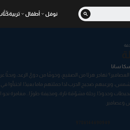
نوفل
أطفال
تربية
كُتَّا
فة
ة
كا سانا
العصافير؟ تهاجر هربًا من الصقيع، وخوفًا من دويّ الرعد، وبحثًا 
لشمس، ويرعبهم ضجيج الحرب.لذا حملتهم ماما بعيدًا. اختبأوا في 
حيطات وحدودًا. رحلة مشوّقة تارة، ومخيفة طورًا… مغامرة نحو ال
وعصافير.
9786144690949