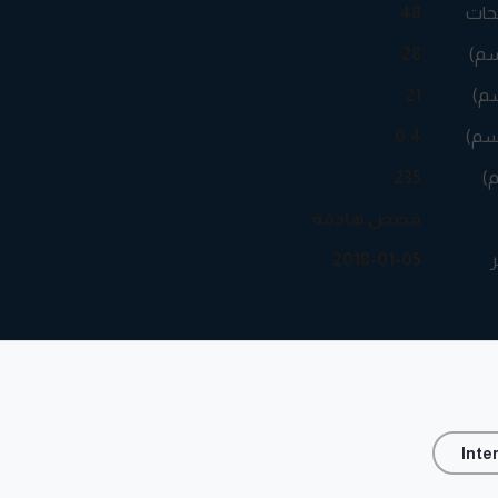
حات
48
سم)
28
م)
21
سم)
0.4
م)
235
قصص هادفة
ر
2018-01-05
Inte