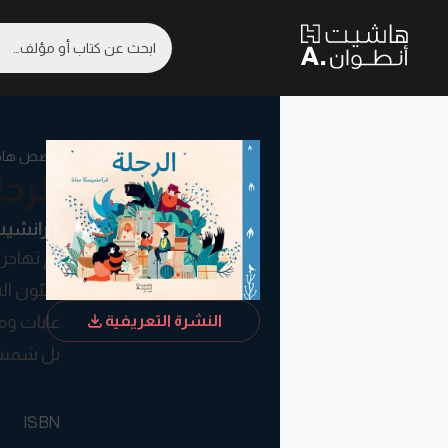
قصص هاد
الرحل
فرانشيس
لم تهاجر 
يحبّون ا
غابات وم
النشرة التعريفية
بل شمس 
ISBN