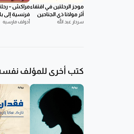
موجز الرحلتين في اقتفاء
مراكش – رحلة
أثر مولانا ذي الجناحين
فرنسية إلى ب
سردار عبد الله
السلطان
أدولف مارسيه
كتب أخرى للمؤلف نفسه