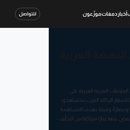
ب
أخبار
دمغات
موزّعون
للتواصل
النهضة العربية
العلاقات العربية الغربية على
 لانبهار الرحّالة العرب بما شاهدوا
ًا وحضارةً وقيمًا، بهدف المساهمة
عنها غبارًا متراكمًا من التخلّف –
ة وتراث يعتزّون به. د. أنيس صايغ