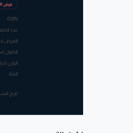
عرض الم
ISBN
عدد الصف
العرض (
الطول (س
الوزن (جرا
الفئة
تاريخ النش