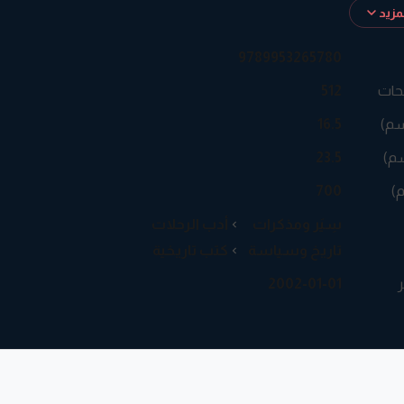
زيد
9789953265780
حات
512
سم)
16.5
م)
23.5
م)
700
سِيَر ومذكرات
أدب الرحلات
تاريخ وسياسة
كتب تاريخية
ر
2002-01-01