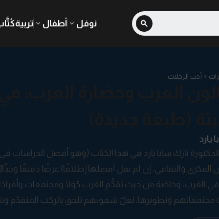
نوفل
أطفال
تربية
كُتَّا
رات
أدب الرحلات
الون العرب وحضارة الغرب: في 
يثة (طبعة جديدة)
 يارد
 الدكتورة نازك سابا يارد في هذا الكتاب (وهو أفضل الدراسات في 
 الفكري والثقافي، إن لم نقل أفضلها إطلاقًا) عرضًا دقيقًا وجذّابًا
في الغرب، وخاصّة من حيث تقدُّم الغرب دُوَلًا ومجتمعات وأفراد
 مجتمعاتهم وتطويرها، لعلّ شعوبهم تلحق بالركب المتقدّم وتنفض 
 معظمهم إلى ضرورة الحفاظ على ما للعرب من قِيَمٍ دينية وخُلُقي