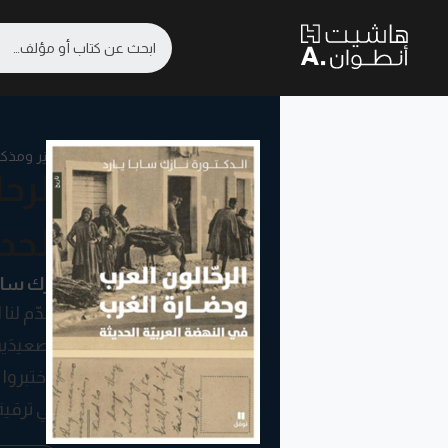
سِيَر ومذك
الرح
الحد
نازك سابا
تقدّم لنا
الصعيدَين
واختبروا 
في ترقية
مع انتباه