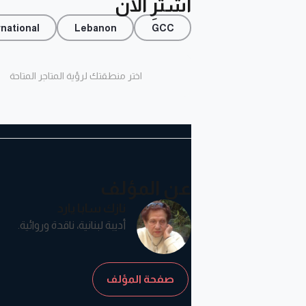
اشترِ الآن
rnational
Lebanon
GCC
اختر منطقتك لرؤية المتاجر المتاحة
عن المؤلف
نازك سابا يارد
أديبة لبنانية، ناقدة وروائية.
صفحة المؤلف