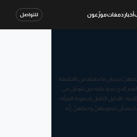
ب
أخبار
دمغات
موزّعون
للتواصل
عضهنّ سرعان ما يصطدمن بالحقيقة
بالقدر الذي تبدو عليه حين نتوغّل في
جته. «الدليل الكامل لخصوبة المرأة»
اء بشأن خصوبتهنّ وحملهنّ. إنّه
ائية، كما يتضمّن آراء عشرات النساء