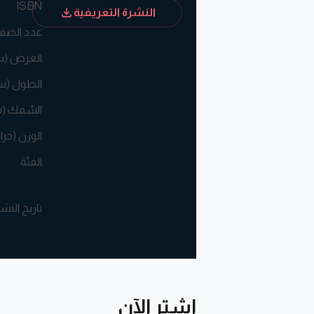
ISBN
النشرة التعريفية
عدد الصف
العرض (
الطول (س
السُمك (
الوزن (جرا
الفئة
تاريخ النش
اشترِ الآن