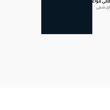
ماني قواعد في الحب
دليل الإنساييه
وهم الطيبة
اي شيتي
الأيسلندي
أندريا ماثيوز
رند غنستاينزدوتر