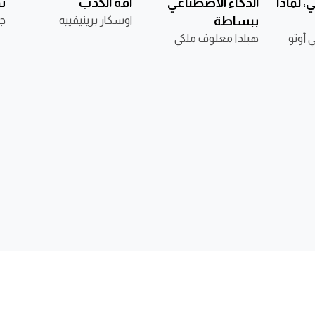
ي، لماذا
الذكاء الاصطناعي
آفة الكذب
ث
ببساطة
اوسكار برينيفييه
ج
ي أوتو
هيلدا معلوف ملكي
نا
وطة