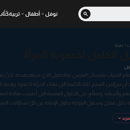
نوفل
أطفال
تربية
كُتَّا
ت
صحة
يل الكامل لخصوبة المرأة
ين
م الفتيات بفستان العرس، وبالطفل الذي سيهدهدنه. لكنّ ب
عد أن يتزوّجن: العقم. تلك الكلمة التي تهدّد الذريّة لا تعود رهيبة 
م وأسبابه، ونطلّع على الحلول العلمية التي أصبحت متاحة لمعال
ة دليل عمليّ وسهل القراءة يحاول الإجابة عن كلّ تساؤلات النس
معطيات الطبّية والعاطفية والاجتماعية المتعلّقة بالخصوبة النس
زيد
عشن تجارب عقم.