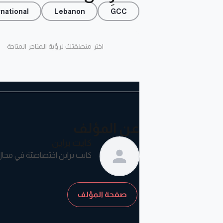
rnational
Lebanon
GCC
اختر منطقتك لرؤية المتاجر المتاحة
عن المؤلف
كايت براين
كايت براين اختصاصيّة في مجال
صفحة المؤلف