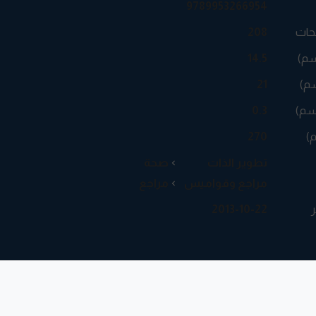
9789953266954
حات
208
سم)
14.5
م)
21
سم)
0.3
م)
270
تطوير الذات
صحة
مراجع وقواميس
مراجع
ر
2013-10-22