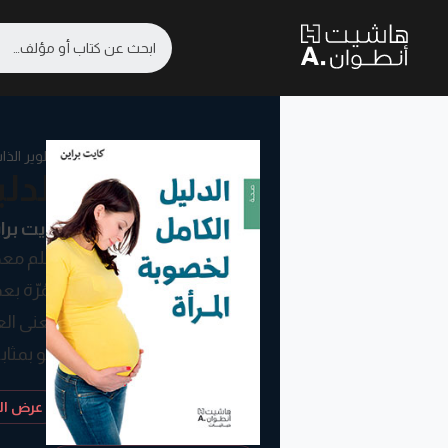
تطوير الذا
الدل
كايت برا
تحلم معظ
المُرّة ب
معنى العق
هو بمثاب
يتناول ال
عرض الم
اللواتي 