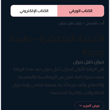
الكتاب الورقي
الكتاب الإلكتروني
أدب كلاسيكي
جبران خليل جبران
الأجنحة المتكسّرة – طبعة
جديدة
جبران خليل جبران
هي الرواية الأولى لجبران خليل جبران. تعد هذه الرواية
نصف سيرة ذاتية، تمزج بين الرومانسية والفلسفة
والاجتماع، وتُعد تجربة أدبية عميقة تعكس رؤية جبران
للحياة والحب والحرية الشخصية.
تدور أحداث الرواية حول قصة حب مأساوية بين شاب
عرض المزيد
وفتاة في لبنان التقليدي في مطلع القرن العشرين، حيث