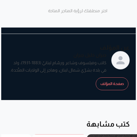
اختر منطقتك لرؤية المتاجر المتاحة
عن المؤلف
جبران خليل جبران
كاتب وفيلسوف وشاعر ورسّام لبنانيّ (1883-1931)، ولد
في بلدة بشرّي شمال لبنان، وهاجر إلى الولايات المتّحدة.
صفحة المؤلف
كتب مشابهة