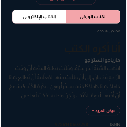
الكتاب الورقي
الكتاب الإلكتروني
قصص هادفة
أنا أكره الكتب
مارياجو إلستراجو
انتَهَتِ السَّنَةُ الدِّراسِيَّةُ، وَظَنَّتْ بَطَلةُ القصَّةِ أَنَّ وَقْتَ
الرَّاحَةِ قَدْ حانَ، إِلى أَنْ طَلَبَتْ مِنْها المُعَلِّمَةُ أَنْ تُطالِعَ كِتابًا
كامِلًا. كِتابًا كامِلًا؟! كَيْفَ سَتَقْرَأُ وَهِيَ… تَكْرَهُ الكُتُب! تَسْمَعُ
أَنَّ أُخْتَها تَلْتَهِمُ الكُتُبَ، وَلَكِنْ ماذا سَيَحْدُثُ لَها حينَ
تَلْتَهِمُها القِصَّةُ وَتَحْمِلُها إِلى عالَمِ الخَيال… فَهَلْ تُغَيِّرُ
عرض المزيد
رَأْيَها؟
9786140602298
ISBN