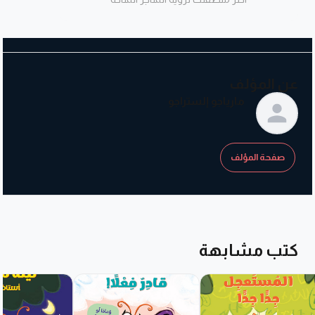
• حْفيزُ الخَيال وحُبّ الاستكشاف
• تنمية الرّغبة في القراءة
عن المؤلف
مارياجو إلستراجو
صفحة المؤلف
كتب مشابهة